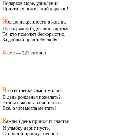
Подарков море, удивления,
Приятных пожеланий караван!
Ж
елаю искренности в жизни,
Пусть рядом будут лишь друзья,
Те, кто поможет бескорыстно,
За добрый нрав тебя любя!
4
смс — 221 символ
Ч
то сестрёнке самой милой
В день рожденья пожелать?
Чтобы в жизнь ты воплотила
Всё, о чём могла мечтать!
К
аждый день приносит счастье
И улыбку дарит пусть,
Стороной пройдут ненастья,