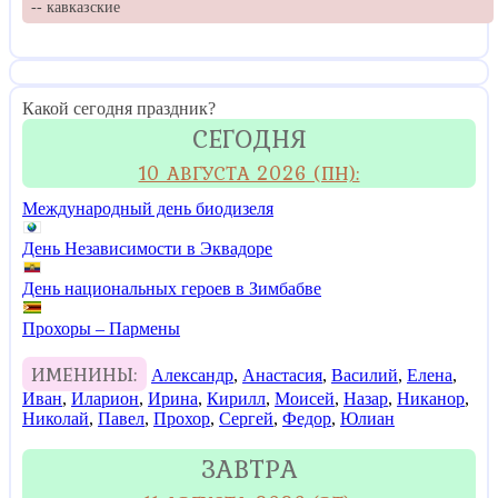
-- кавказские
Какой сегодня праздник?
СЕГОДНЯ
10 АВГУСТА 2026 (ПН):
Международный день биодизеля
День Независимости в Эквадоре
День национальных героев в Зимбабве
Прохоры – Пармены
ИМЕНИНЫ:
Александр
,
Анастасия
,
Василий
,
Елена
,
Иван
,
Иларион
,
Ирина
,
Кирилл
,
Моисей
,
Назар
,
Никанор
,
Николай
,
Павел
,
Прохор
,
Сергей
,
Федор
,
Юлиан
ЗАВТРА