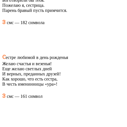
Боготворили бы тебя.
Пожелаю я, сестрица.
Парень бравый пусть примчится.
3
смс — 182 символа
С
естре любимой в день рожденья
Желаю счастья и везенья!
Еще желаю светлых дней
И верных, преданных друзей!
Как хорошо, что есть сестра,
В честь именинницы «ура»!
3
смс — 161 символ