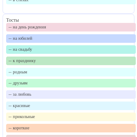
Тосты
-- на день рождения
-- на юбилей
-- на свадьбу
-- к празднику
-- родным
-- друзьям
-- за любовь
-- красивые
-- прикольные
-- короткие