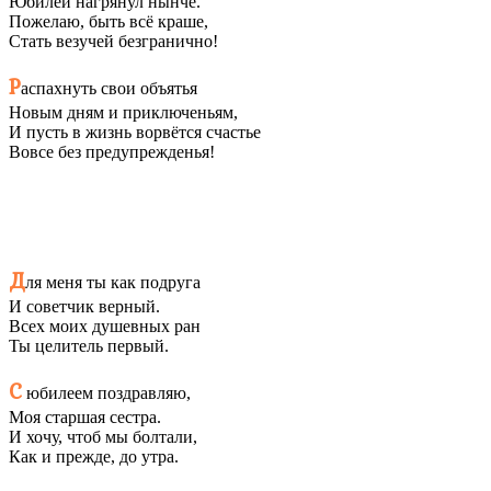
Юбилей нагрянул нынче.
Пожелаю, быть всё краше,
Стать везучей безгранично!
Р
аспахнуть свои объятья
Новым дням и приключеньям,
И пусть в жизнь ворвётся счастье
Вовсе без предупрежденья!
Д
ля меня ты как подруга
И советчик верный.
Всех моих душевных ран
Ты целитель первый.
С
юбилеем поздравляю,
Моя старшая сестра.
И хочу, чтоб мы болтали,
Как и прежде, до утра.