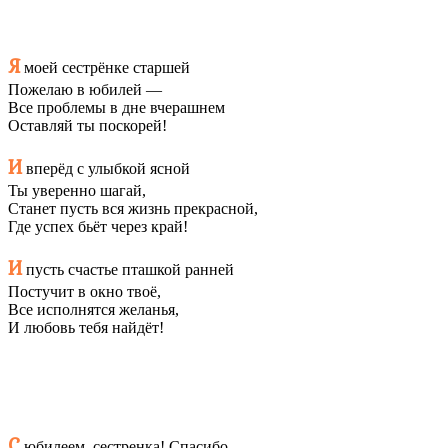
Я
моей сестрёнке старшей
Пожелаю в юбилей —
Все проблемы в дне вчерашнем
Оставляй ты поскорей!
И
вперёд с улыбкой ясной
Ты уверенно шагай,
Станет пусть вся жизнь прекрасной,
Где успех бьёт через край!
И
пусть счастье пташкой ранней
Постучит в окно твоё,
Все исполнятся желанья,
И любовь тебя найдёт!
С
юбилеем, сестренка! Спасибо