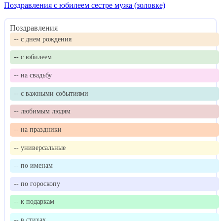
Поздравления с юбилеем сестре мужа (золовке)
Поздравления
-- с днем рождения
-- с юбилеем
-- на свадьбу
-- с важными событиями
-- любимым людям
-- на праздники
-- универсальные
-- по именам
-- по гороскопу
-- к подаркам
-- в стихах