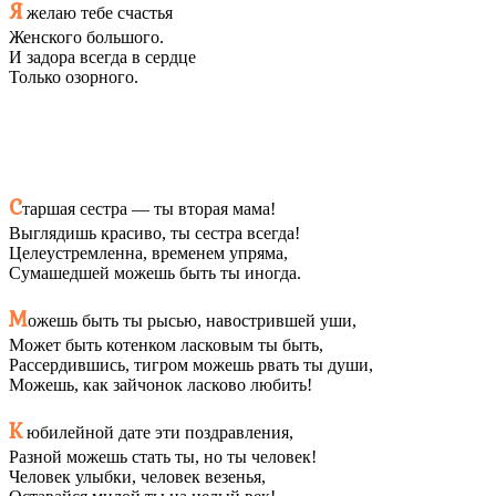
Я
желаю тебе счастья
Женского большого.
И задора всегда в сердце
Только озорного.
С
таршая сестра — ты вторая мама!
Выглядишь красиво, ты сестра всегда!
Целеустремленна, временем упряма,
Сумашедшей можешь быть ты иногда.
М
ожешь быть ты рысью, навострившей уши,
Может быть котенком ласковым ты быть,
Рассердившись, тигром можешь рвать ты души,
Можешь, как зайчонок ласково любить!
К
юбилейной дате эти поздравления,
Разной можешь стать ты, но ты человек!
Человек улыбки, человек везенья,