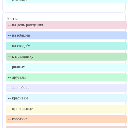
Тосты
-- на день рождения
-- на юбилей
-- на свадьбу
-- к празднику
-- родным
-- друзьям
-- за любовь
-- красивые
-- прикольные
-- короткие