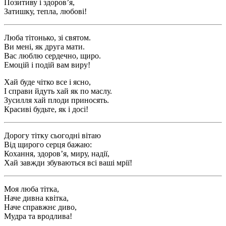
Позитиву і здоров’я,
Затишку, тепла, любові!
Люба тітонько, зі святом.
Ви мені, як друга мати.
Вас люблю сердечно, щиро.
Емоцій і подій вам виру!
Хай буде чітко все і ясно,
І справи йдуть хай як по маслу.
Зусилля хай плоди приносять.
Красиві будьте, як і досі!
Дорогу тітку сьогодні вітаю
Від щирого серця бажаю:
Кохання, здоров’я, миру, надії,
Хай завжди збуваються всі ваші мрії!
Моя люба тітка,
Наче дивна квітка,
Наче справжнє диво,
Мудра та вродлива!