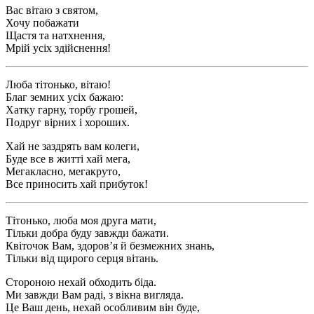
Вас вітаю з святом,
Хочу побажати
Щастя та натхнення,
Мрій усіх здійснення!
Люба тітонько, вітаю!
Благ земних усіх бажаю:
Хатку гарну, торбу грошей,
Подруг вірних і хороших.
Хай не заздрять вам колеги,
Буде все в житті хай мега,
Мегакласно, мегакруто,
Все приносить хай прибуток!
Тітонько, люба моя друга мати,
Тільки добра буду завжди бажати.
Квіточок Вам, здоров’я й безмежних знань,
Тільки від щирого серця вітань.
Стороною нехай обходить біда.
Ми завжди Вам раді, з вікна вигляда.
Це Ваш день, нехай особливим він буде,