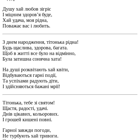
Душу хай любов зігріє
І міцним здоров’я буде,
Хай удача, моя рідна,
Поважає вас і любить.
З днем народження, тітонька рідна!
Будь щаслива, здорова, багата.
Щоб в житті все було на відмінно,
Була затишна сонячна хата!
На душі розквітають хай квіти,
Відбуваються гарні події,
Та успіхами радують діти,
І здійсняються бажані мрії!
Тітонька, тебе зі святом!
Щастя, радості, удачі.
Днів цікавих, кольорових.
І грошей кишені повні.
Гарної завжди погоди,
Не турбують хай тривоги.