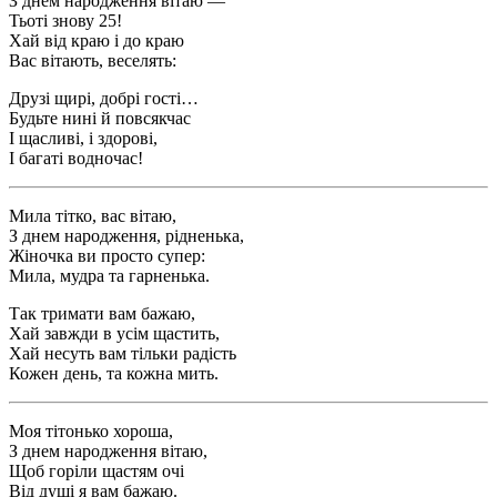
З днем народження вітаю —
Тьоті знову 25!
Хай від краю і до краю
Вас вітають, веселять:
Друзі щирі, добрі гості…
Будьте нині й повсякчас
І щасливі, і здорові,
І багаті водночас!
Мила тітко, вас вітаю,
З днем народження, рідненька,
Жіночка ви просто супер:
Мила, мудра та гарненька.
Так тримати вам бажаю,
Хай завжди в усім щастить,
Хай несуть вам тільки радість
Кожен день, та кожна мить.
Моя тітонько хороша,
З днем народження вітаю,
Щоб горіли щастям очі
Від душі я вам бажаю.