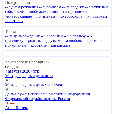
Поздравления
-- с днем рождения
-- с юбилеем
-- на свадьбу
-- с важными
событиями
-- любимым людям
-- на праздники
--
универсальные
-- по именам
-- по гороскопу
-- к подаркам
-- в стихах
Тосты
-- на день рождения
-- на юбилей
-- на свадьбу
-- к
празднику
-- родным
-- друзьям
-- за любовь
-- красивые
--
прикольные
-- короткие
-- кавказские
Какой сегодня праздник?
сегодня
7 августа 2026 (пт):
Международный день пива
Международный день холостяка
День Службы специальной связи и информации
Федеральной службы охраны России
Анна Летняя