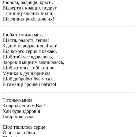
Любові, радощів, краси,
Відвертих кращих подруг.
Та лише радісних подій,
Щасливих років довгих!
Люба тітонько моя,
Щастя, радості, тепла!
З днем народження вітаю!
Від всього серця я бажаю,
Щоб тобі усе вдавалось,
Здоров’я міцним залишалось,
Щоб життя в тобі кипіло,
Музика в душі бриніла,
Щоб добробут був у хаті,
В гаманці грошей багато!
Тітонько мила,
З народженням Вас!
Хай буде здоров’я
І мир повсякчас.
Щоб тішилось серце
Й не знало біди.