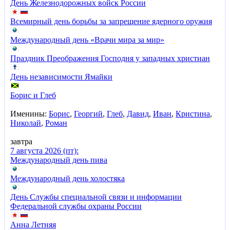
День Железнодорожных войск России
Всемирный день борьбы за запрещение ядерного оружия
Международный день «Врачи мира за мир»
Праздник Преображения Господня у западных христиан
День независимости Ямайки
Борис и Глеб
Именины:
Борис
,
Георгий
,
Глеб
,
Давид
,
Иван
,
Кристина
,
Николай
,
Роман
завтра
7 августа 2026 (пт):
Международный день пива
Международный день холостяка
День Службы специальной связи и информации
Федеральной службы охраны России
Анна Летняя