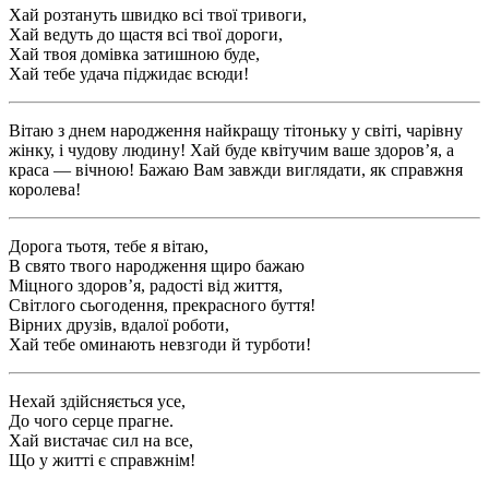
Хай розтануть швидко всі твої тривоги,
Хай ведуть до щастя всі твої дороги,
Хай твоя домівка затишною буде,
Хай тебе удача піджидає всюди!
Вітаю з днем народження найкращу тітоньку у світі, чарівну
жінку, і чудову людину! Хай буде квітучим ваше здоров’я, а
краса — вічною! Бажаю Вам завжди виглядати, як справжня
королева!
Дорога тьотя, тебе я вітаю,
В свято твого народження щиро бажаю
Міцного здоров’я, радості від життя,
Світлого сьогодення, прекрасного буття!
Вірних друзів, вдалої роботи,
Хай тебе оминають невзгоди й турботи!
Нехай здійсняється усе,
До чого серце прагне.
Хай вистачає сил на все,
Що у житті є справжнім!