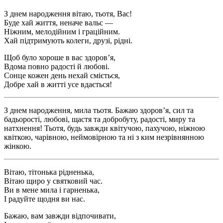
З днем народження вітаю, тьотя, Вас!
Буде хай життя, неначе вальс —
Ніжним, мелодійним і граційним.
Хай підтримують колеги, друзі, рідні.
Щоб було хороше в вас здоров’я,
Вдома повно радості й любові.
Сонце кожен день нехай сміється,
Добре хай в житті усе вдається!
З днем народження, мила тьотя. Бажаю здоров’я, сил та
бадьорості, любові, щастя та добробуту, радості, миру та
натхнення! Тьотя, будь завжди квітучою, пахучою, ніжною
квіткою, чарівною, неймовірною та ні з ким незрівнянною
жінкою.
Вітаю, тітонька рідненька,
Вітаю щиро у святковий час.
Ви в мене мила і гарненька,
І радуйте щодня ви нас.
Бажаю, вам завжди відпочивати,