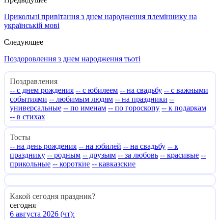
Прикольні привітання з днем народження племіннику на
українській мові
Следующее
Поздоровлення з днем народження тьоті
Поздравления
-- с днем рождения
-- с юбилеем
-- на свадьбу
-- с важными
событиями
-- любимым людям
-- на праздники
--
универсальные
-- по именам
-- по гороскопу
-- к подаркам
-- в стихах
Тосты
-- на день рождения
-- на юбилей
-- на свадьбу
-- к
празднику
-- родным
-- друзьям
-- за любовь
-- красивые
--
прикольные
-- короткие
-- кавказские
Какой сегодня праздник?
сегодня
6 августа 2026 (чт):