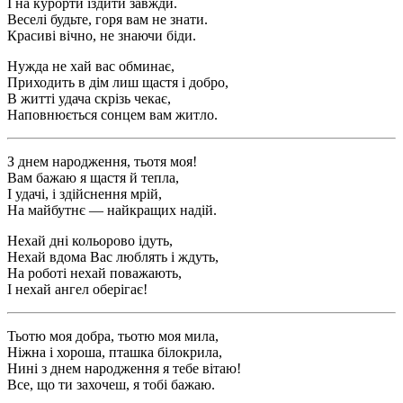
І на курорти їздити завжди.
Веселі будьте, горя вам не знати.
Красиві вічно, не знаючи біди.
Нужда не хай вас обминає,
Приходить в дім лиш щастя і добро,
В житті удача скрізь чекає,
Наповнюється сонцем вам житло.
З днем народження, тьотя моя!
Вам бажаю я щастя й тепла,
І удачі, і здійснення мрій,
На майбутнє — найкращих надій.
Нехай дні кольорово ідуть,
Нехай вдома Вас люблять і ждуть,
На роботі нехай поважають,
І нехай ангел оберігає!
Тьотю моя добра, тьотю моя мила,
Ніжна і хороша, пташка білокрила,
Нині з днем народження я тебе вітаю!
Все, що ти захочеш, я тобі бажаю.