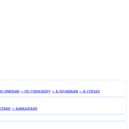
 по именам
-- по гороскопу
-- к подаркам
-- в стихах
роткие
-- кавказские