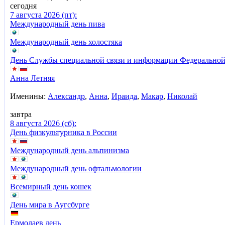
сегодня
7 августа 2026 (пт):
Международный день пива
Международный день холостяка
День Службы специальной связи и информации Федеральной
Анна Летняя
Именины:
Александр
,
Анна
,
Ираида
,
Макар
,
Николай
завтра
8 августа 2026 (сб):
День физкультурника в России
Международный день альпинизма
Международный день офтальмологии
Всемирный день кошек
День мира в Аугсбурге
Ермолаев день