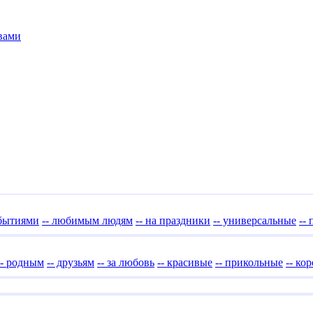
вами
обытиями
-- любимым людям
-- на праздники
-- универсальные
--
-- родным
-- друзьям
-- за любовь
-- красивые
-- прикольные
-- ко