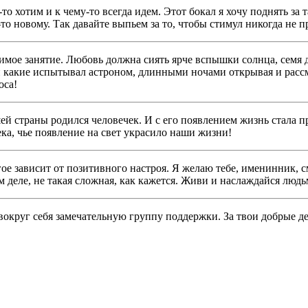
о хотим и к чему-то всегда идем. Этот бокал я хочу поднять за 
-то новому. Так давайте выпьем за то, чтобы стимул никогда не 
имое занятие. Любовь должна сиять ярче вспышки солнца, семя 
какие испытывал астроном, длинными ночами открывая и рассма
оса!
ашей страны родился человечек. И с его появлением жизнь стала п
ка, чье появление на свет украсило наши жизни!
е зависит от позитивного настроя. Я желаю тебе, именинник, смо
м деле, не такая сложная, как кажется. Живи и наслаждайся люд
 вокруг себя замечательную группу поддержки. За твои добрые 