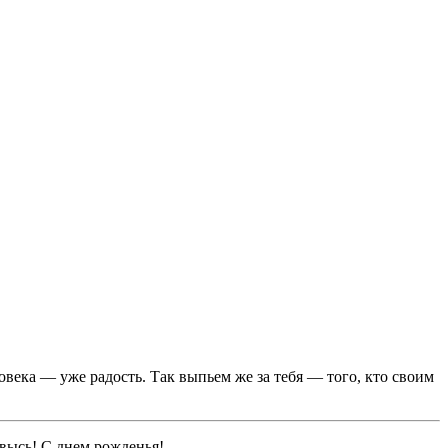
овека — уже радость. Так выпьем же за тебя — того, кто своим
ввысь! С днем рожденья!