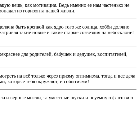
такую вещь, как мотивация. Ведь именно ее нам частенько не
пропадал из горизонта нашей жизни.
должна быть крепкой как ядро того же солнца, хобби должно
тривая такие новые и такие старые созвездия на небосклоне!
рекраснее для родителей, бабушек и дедушек, воспитателей,
треть на всё только через призму оптимизма, тогда и все дела
ьми, которые тебя окружают, и событиями!
дела и верные мысли, за уместные шутки и неуемную фантазию.