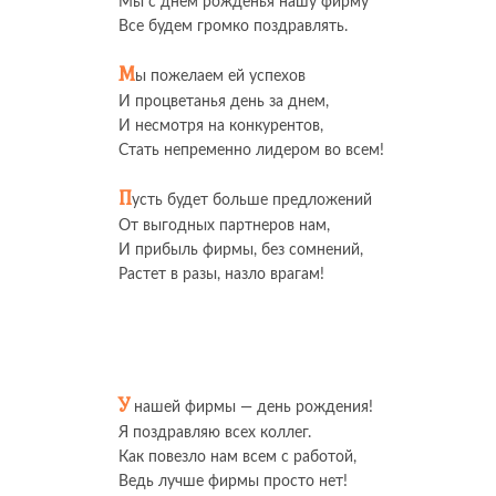
Мы с днем рожденья нашу фирму
Все будем громко поздравлять.
М
ы пожелаем ей успехов
И процветанья день за днем,
И несмотря на конкурентов,
Стать непременно лидером во всем!
П
усть будет больше предложений
От выгодных партнеров нам,
И прибыль фирмы, без сомнений,
Растет в разы, назло врагам!
У
нашей фирмы — день рождения!
Я поздравляю всех коллег.
Как повезло нам всем с работой,
Ведь лучше фирмы просто нет!