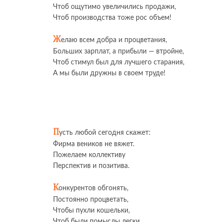
Чтоб ощутимо увеличились продажи,
Чтоб производства тоже рос объем!
Ж
елаю всем добра и процветания,
Больших зарплат, а прибыли — втройне,
Чтоб стимул был для лучшего старания,
А мы были дружны в своем труде!
П
усть любой сегодня скажет:
Фирма веников не вяжет.
Пожелаем коллективу
Перспектив и позитива.
К
онкурентов обгонять,
Постоянно процветать,
Чтобы пухли кошельки,
Чтоб были помыслы легки.