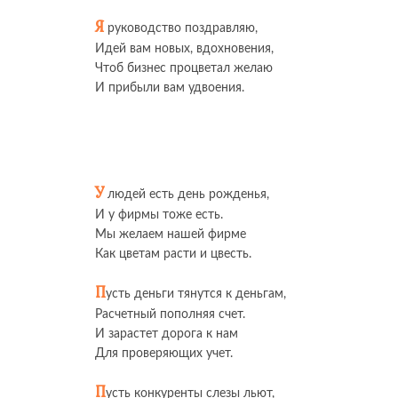
Я
руководство поздравляю,
Идей вам новых, вдохновения,
Чтоб бизнес процветал желаю
И прибыли вам удвоения.
У
людей есть день рожденья,
И у фирмы тоже есть.
Мы желаем нашей фирме
Как цветам расти и цвесть.
П
усть деньги тянутся к деньгам,
Расчетный пополняя счет.
И зарастет дорога к нам
Для проверяющих учет.
П
усть конкуренты слезы льют,