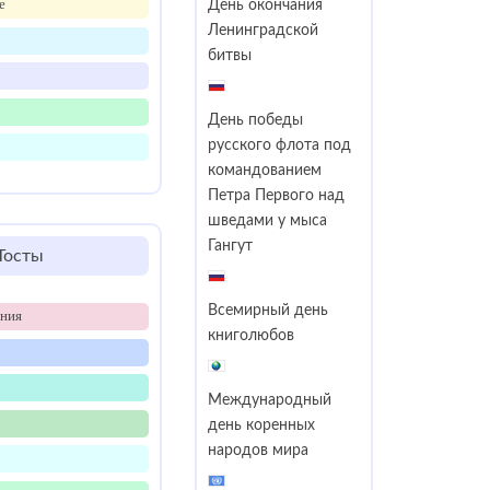
е
День окончания
Ленинградской
битвы
День победы
русского флота под
командованием
Петра Первого над
шведами у мыса
Гангут
Тосты
Всемирный день
ения
книголюбов
Международный
день коренных
народов мира