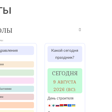
ОЛЫ
рмы
равления
Какой сегодня
праздник?
ния
СЕГОДНЯ
9 АВГУСТА
2026 (ВС):
обытиями
ям
День строителя