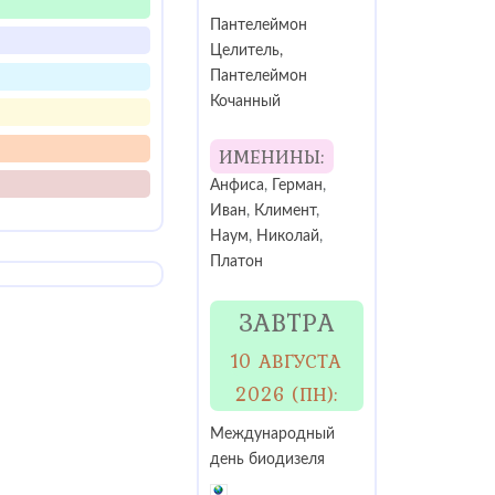
Пантелеймон
Целитель,
Пантелеймон
Кочанный
ИМЕНИНЫ:
Анфиса
,
Герман
,
Иван
,
Климент
,
Наум
,
Николай
,
Платон
ЗАВТРА
10 АВГУСТА
2026 (ПН):
Международный
день биодизеля