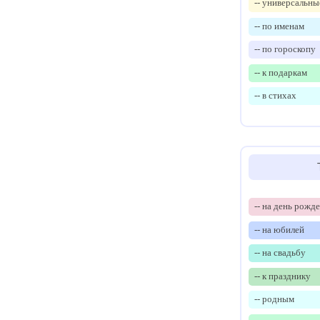
-- универсальны
-- по именам
-- по гороскопу
-- к подаркам
-- в стихах
-- на день рожд
-- на юбилей
-- на свадьбу
-- к празднику
-- родным