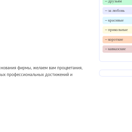
-- друзьям
-- за любовь
-- красивые
-- прикольные
-- короткие
-- кавказские
снования фирмы, желаем вам процветания,
имых профессиональных достижений и