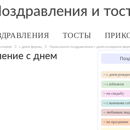
ЗДРАВЛЕНИЯ
ТОСТЫ
ПРИК
бытиями
с днем фирмы
Прикольное поздравление с днем рождения фи
ение с днем
Позд
-- с днем рожде
-- с юбилеем
-- на свадьбу
-- с важными с
-- любимым люд
-- на праздники