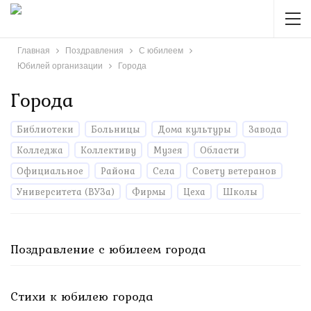
Главная
Поздравления
С юбилеем
Юбилей организации
Города
Города
Библиотеки
Больницы
Дома культуры
Завода
Колледжа
Коллективу
Музея
Области
Официальное
Района
Села
Совету ветеранов
Университета (ВУЗа)
Фирмы
Цеха
Школы
Поздравление с юбилеем города
Стихи к юбилею города