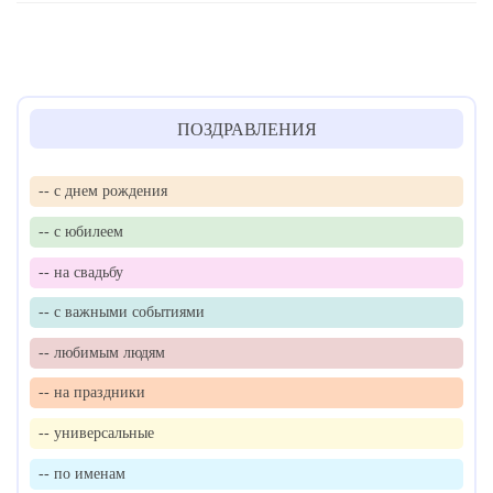
ПОЗДРАВЛЕНИЯ
-- с днем рождения
-- с юбилеем
-- на свадьбу
-- с важными событиями
-- любимым людям
-- на праздники
-- универсальные
-- по именам