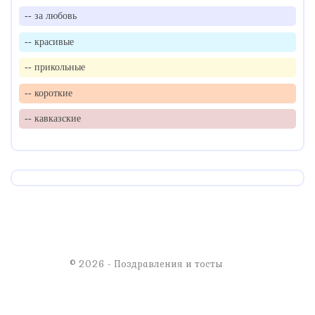
-- за любовь
-- красивые
-- прикольные
-- короткие
-- кавказские
© 2026 - Поздравления и тосты