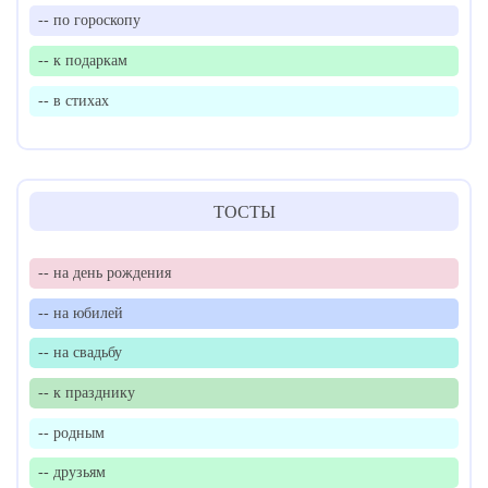
-- по гороскопу
-- к подаркам
-- в стихах
ТОСТЫ
-- на день рождения
-- на юбилей
-- на свадьбу
-- к празднику
-- родным
-- друзьям