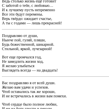
Ведь столько жизнь ещё готовит
С заботой о тебе, с любовью…
И к лучшему пусть непременно
Все эти будут перемены.
Верь твёрдо: ожидает счастье,
А ты с годами — лишь прекрасней!
Поздравляю от души,
Нынче пой, гуляй, пляши,
Будь божественной, шикарной.
Стильной, яркой, лучезарной!
Вот еще промчался год,
Не замедлить жизни ход,
Я желаю улыбаться
Выглядеть всегда — на двадцать!
Вас поздравляю я от всей души.
Желаю вам удачи и успехов.
Чтоб оставались так же хороши,
И не встречались в жизни вам помехи.
Чтоб сердце было полное любви,
И ни на йоту грусти и печали.