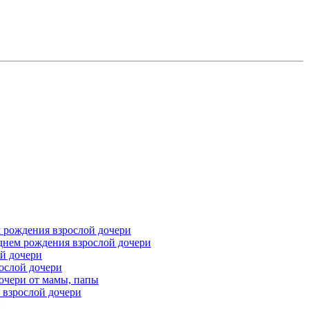
м рождения взрослой дочери
днем рождения взрослой дочери
ой дочери
ослой дочери
дочери от мамы, папы
 взрослой дочери
и