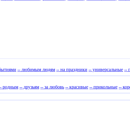
обытиями
-- любимым людям
-- на праздники
-- универсальные
--
-- родным
-- друзьям
-- за любовь
-- красивые
-- прикольные
-- ко