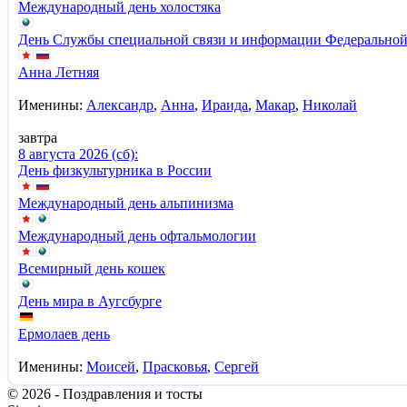
Международный день холостяка
День Службы специальной связи и информации Федеральной
Анна Летняя
Именины:
Александр
,
Анна
,
Ираида
,
Макар
,
Николай
завтра
8 августа 2026 (сб):
День физкультурника в России
Международный день альпинизма
Международный день офтальмологии
Всемирный день кошек
День мира в Аугсбурге
Ермолаев день
Именины:
Моисей
,
Прасковья
,
Сергей
© 2026 - Поздравления и тосты