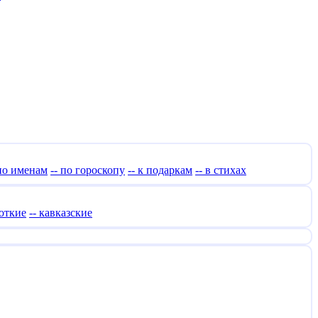
 по именам
-- по гороскопу
-- к подаркам
-- в стихах
роткие
-- кавказские