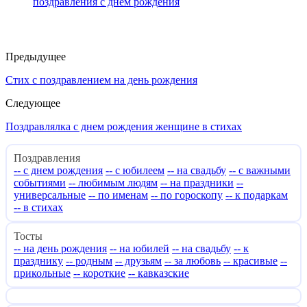
поздравления с днем рождения
Предыдущее
Стих с поздравлением на день рождения
Следующее
Поздравлялка с днем рождения женщине в стихах
Поздравления
-- с днем рождения
-- с юбилеем
-- на свадьбу
-- с важными
событиями
-- любимым людям
-- на праздники
--
универсальные
-- по именам
-- по гороскопу
-- к подаркам
-- в стихах
Тосты
-- на день рождения
-- на юбилей
-- на свадьбу
-- к
празднику
-- родным
-- друзьям
-- за любовь
-- красивые
--
прикольные
-- короткие
-- кавказские