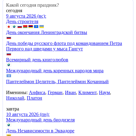
Какой сегодня праздник?
сегодня
9 августа 2026 (вс):
День строителя
День окончания Ленинградской битвы
День победы русского флота под командованием Петра
Первого над шведами у мыса Гангут
Всемирный день книголюбов
Международный день коренных народов мира
Пантелеймон Целитель, Пантелеймон Кочанный
Именины:
Анфиса
,
Герман
,
Иван
,
Климент
,
Наум
,
Николай
,
Платон
завтра
10 августа 2026 (пн):
Международный день биодизеля
День Независимости в Эквадоре