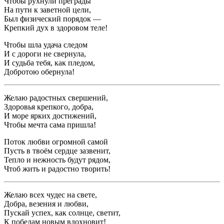
Чтобы рухнули преграды
На пути к заветной цели,
Был физический порядок —
Крепкий дух в здоровом теле!
Чтобы шла удача следом
И с дороги не свернула,
И судьба тебя, как пледом,
Добротою обернула!
Желаю радостных свершений,
Здоровья крепкого, добра,
И море ярких достижений,
Чтобы мечта сама пришла!
Поток любви огромной самой
Пусть в твоём сердце зазвенит,
Тепло и нежность будут рядом,
Чтоб жить и радостно творить!
Желаю всех чудес на свете,
Добра, везения и любви,
Пускай успех, как солнце, светит,
К победам новым вдохновит!