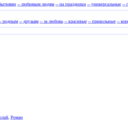
обытиями
-- любимым людям
-- на праздники
-- универсальные
--
-- родным
-- друзьям
-- за любовь
-- красивые
-- прикольные
-- ко
олай
,
Роман