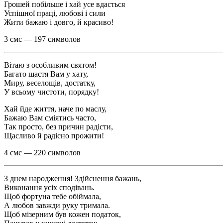
Грошей побільше і хай усе вдасться
Успішної праці, любові і сили
Жити бажаю і довго, й красиво!
3 смс — 197 символов
Вітаю з особливим святом!
Багато щастя Вам у хату,
Миру, веселощів, достатку,
У всьому чистоти, порядку!
Хай йде життя, наче по маслу,
Бажаю Вам сміятись часто,
Так просто, без причин радісти,
Щасливо й радісно прожити!
4 смс — 220 символов
З днем народження! Здійснення бажань,
Виконання усіх сподівань.
Щоб фортуна тебе обіймала,
А любов завжди руку тримала.
Щоб мізерним був кожен податок,