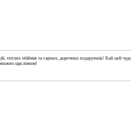
оцій, теплих обіймів та гарних, доречних подарунків! Хай цей ч
вовижно щасливим!