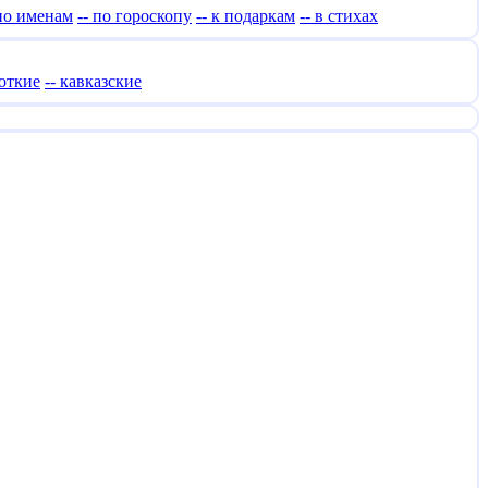
 по именам
-- по гороскопу
-- к подаркам
-- в стихах
роткие
-- кавказские