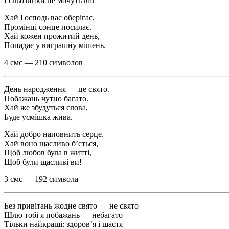
І сльозинки не мочуть вії!
Хай Господь вас оберігає,
Промінці сонце посилає.
Хай кожен прожитий день,
Попадає у виграшну мішень.
4 смс — 210 символов
День народження — це свято.
Побажань чутно багато.
Хай же збудуться слова,
Буде усмішка жива.
Хай добро наповнить серце,
Хай воно щасливо б’ється,
Щоб любов була в житті,
Щоб були щасливі ви!
3 смс — 192 символа
Без привітань жодне свято — не свято
Шлю тобі я побажань — небагато
Тільки найкращі: здоров’я і щастя