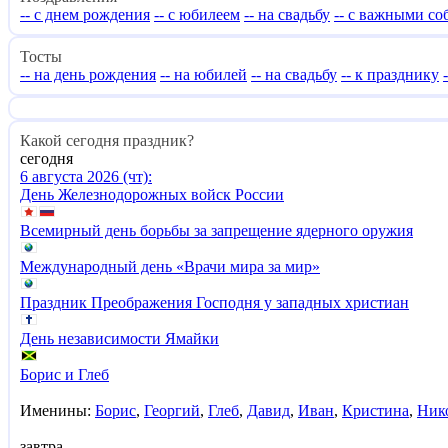
-- с днем рождения
-- с юбилеем
-- на свадьбу
-- с важными с
Тосты
-- на день рождения
-- на юбилей
-- на свадьбу
-- к празднику
Какой сегодня праздник?
сегодня
6 августа 2026 (чт):
День Железнодорожных войск России
Всемирный день борьбы за запрещение ядерного оружия
Международный день «Врачи мира за мир»
Праздник Преображения Господня у западных христиан
День независимости Ямайки
Борис и Глеб
Именины:
Борис
,
Георгий
,
Глеб
,
Давид
,
Иван
,
Кристина
,
Ник
завтра