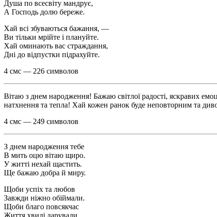
Душа по всесвіту мандрує,
А Господь долю береже.
Хай всі збуваються бажання, —
Ви тільки мрійте і плануйте.
Хай оминають вас страждання,
Дні до відпустки підрахуйте.
4 смс — 226 символов
Вітаю з днем народження! Бажаю світлої радості, яскравих ем
натхнення та тепла! Хай кожен ранок буде неповторним та ди
4 смс — 249 символов
З днем народження тебе
В мить оцю вітаю щиро.
У житті нехай щастить.
Ще бажаю добра й миру.
Щоби успіх та любов
Завжди ніжно обіймали.
Щоби благо повсякчас
Життя хвилі дарували.