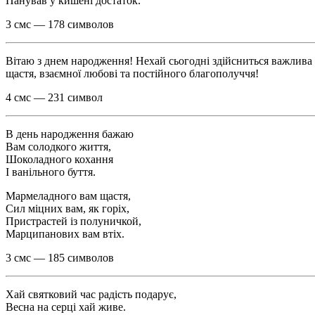
Панував у кишені достаток.
3 смс — 178 символов
Вітаю з днем народження! Нехай сьогодні здійсниться важлива 
щастя, взаємної любові та постійного благополуччя!
4 смс — 231 символ
В день народження бажаю
Вам солодкого життя,
Шоколадного кохання
І ванільного буття.
Мармеладного вам щастя,
Сил міцних вам, як горіх,
Пристрастей із полуничкой,
Марципанових вам втіх.
3 смс — 185 символов
Хай святковий час радість подарує,
Весна на серці хай живе.