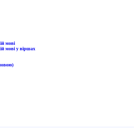
ій мові
ій мові у віршах
мовою)