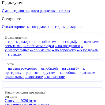
Предыдущее
Смс поздравить с днем рождения в стихах
Следующее
Стихотворное смс поздравление с днем рождения
Поздравления
-- с днем рождения
-- с юбилеем
-- на свадьбу
-- с важными
событиями
-- любимым людям
-- на праздники
--
универсальные
-- по именам
-- по гороскопу
-- к подаркам
-- в стихах
Тосты
-- на день рождения
-- на юбилей
-- на свадьбу
-- к
празднику
-- родным
-- друзьям
-- за любовь
-- красивые
--
прикольные
-- короткие
-- кавказские
Какой сегодня праздник?
сегодня
7 августа 2026 (пт):
Международный день пива