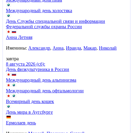
Международный день холостяка
День Службы специальной связи и информации
Федеральной службы охраны России
Анна Летняя
Именины:
Александр
,
Анна
,
Ираида
,
Макар
,
Николай
завтра
8 августа 2026 (сб):
День физкультурника в России
Международный день альпинизма
Международный день офтальмологии
Всемирный день кошек
День мира в Аугсбурге
Ермолаев день