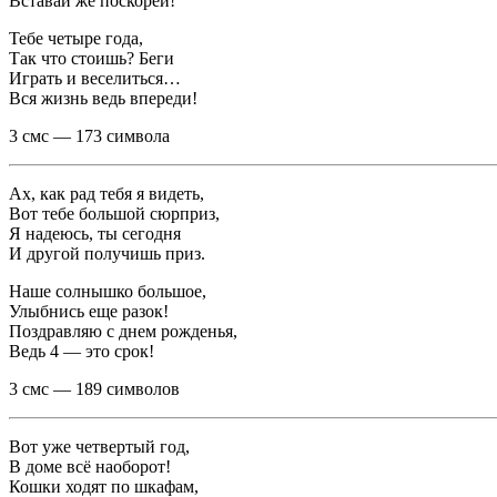
Вставай же поскорей!
Тебе четыре года,
Так что стоишь? Беги
Играть и веселиться…
Вся жизнь ведь впереди!
3 смс — 173 символа
Ах, как рад тебя я видеть,
Вот тебе большой сюрприз,
Я надеюсь, ты сегодня
И другой получишь приз.
Наше солнышко большое,
Улыбнись еще разок!
Поздравляю с днем рожденья,
Ведь 4 — это срок!
3 смс — 189 символов
Вот уже четвертый год,
В доме всё наоборот!
Кошки ходят по шкафам,