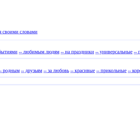
я своими словами
обытиями
-- любимым людям
-- на праздники
-- универсальные
--
-- родным
-- друзьям
-- за любовь
-- красивые
-- прикольные
-- ко