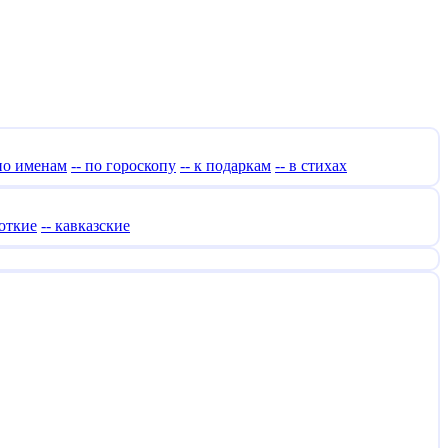
 по именам
-- по гороскопу
-- к подаркам
-- в стихах
роткие
-- кавказские