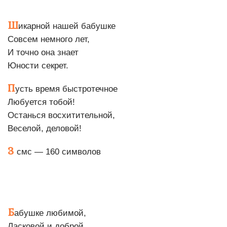
Ш
икарной нашей бабушке
Совсем немного лет,
И точно она знает
Юности секрет.
П
усть время быстротечное
Любуется тобой!
Останься восхитительной,
Веселой, деловой!
3
смс — 160 символов
Б
абушке любимой,
Ласковой и доброй,