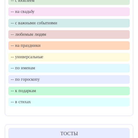
-- с юбилеем
-- на свадьбу
-- с важными событиями
-- любимым людям
-- на праздники
-- универсальные
-- по именам
-- по гороскопу
-- к подаркам
-- в стихах
ТОСТЫ