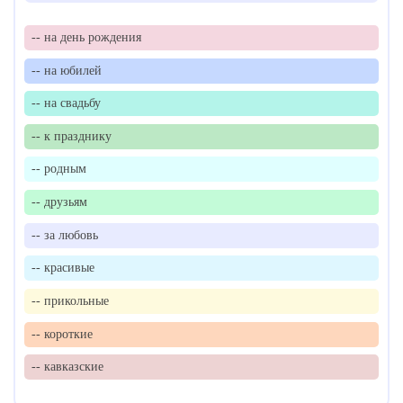
-- на день рождения
-- на юбилей
-- на свадьбу
-- к празднику
-- родным
-- друзьям
-- за любовь
-- красивые
-- прикольные
-- короткие
-- кавказские