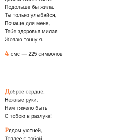
Подольше бы жила.
Ты только улыбайся,
Почаще для меня,
Тебе здоровья милая
Желаю тонну я.
4
смс — 225 символов
Д
оброе сердце,
Нежные руки,
Нам тяжело быть
С тобою в разлуке!
Р
ядом уютней,
Теплее с тобой,