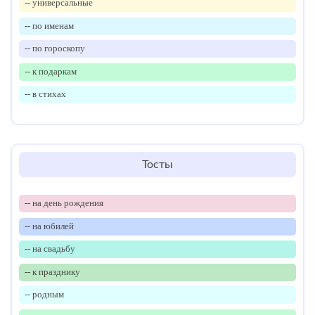
-- универсальные
-- по именам
-- по гороскопу
-- к подаркам
-- в стихах
Тосты
-- на день рождения
-- на юбилей
-- на свадьбу
-- к празднику
-- родным