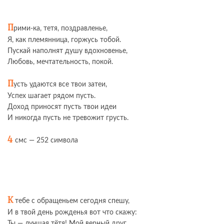
П
рими-ка, тетя, поздравленье,
Я, как племянница, горжусь тобой.
Пускай наполнят душу вдохновенье,
Любовь, мечтательность, покой.
П
усть удаются все твои затеи,
Успех шагает рядом пусть.
Доход приносят пусть твои идеи
И никогда пусть не тревожит грусть.
4
смс — 252 символа
К
тебе с обращеньем сегодня спешу,
И в твой день рожденья вот что скажу:
Ты — лучшая тётя! Мой верный друг,