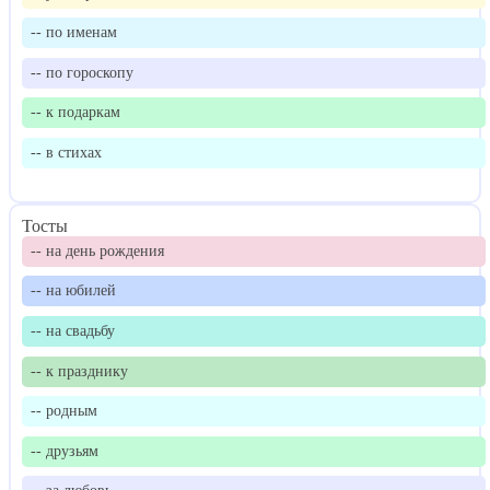
-- по именам
-- по гороскопу
-- к подаркам
-- в стихах
Тосты
-- на день рождения
-- на юбилей
-- на свадьбу
-- к празднику
-- родным
-- друзьям