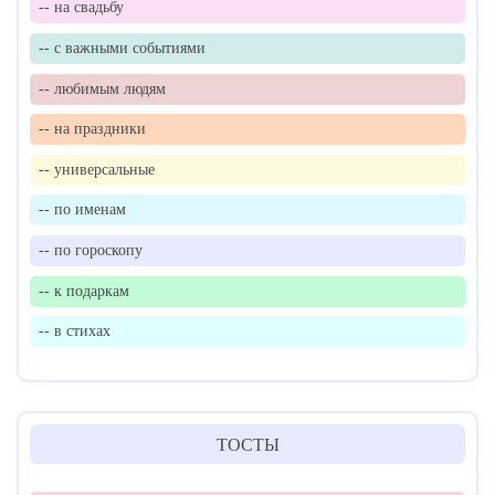
-- на свадьбу
-- с важными событиями
-- любимым людям
-- на праздники
-- универсальные
-- по именам
-- по гороскопу
-- к подаркам
-- в стихах
ТОСТЫ