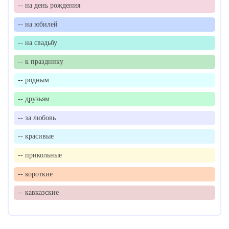
-- на день рождения
-- на юбилей
-- на свадьбу
-- к празднику
-- родным
-- друзьям
-- за любовь
-- красивые
-- прикольные
-- короткие
-- кавказские