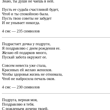
Знаю, ты души не чаешь в ней.
Пусть ее судьба счастливой будет,
Чтоб и ты спокойною была.
Пусть твои советы не забудет
И не унывает никогда.
4 смс — 235 символов
Подрастает дочка у подруги,
Я поздравляю с днем рождения ее.
Желаю ей подарков много,
Пускай забота окружит ее.
Совсем невеста уже стала,
Красивых ей желаю женихов.
Чтобы здоровья жизнь не отнимала,
Чтоб не набросила печаль оков.
4 смс — 230 символов
Подруга, верная моя,
Поздравляю я тебя.
С рожденьем дочери твоей,