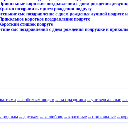
 Прикольные короткие поздравления с днем рождения девушк
Кратко поздравить с днем рождения подругу
отенькие смс поздравление с днем рожденья лучшей подруге
 Прикольное короткое поздравление подруге
 Короткий стишок подруге
откие смс поздравления с днем рождения подружке и прикол
обытиями
-- любимым людям
-- на праздники
-- универсальные
--
-- родным
-- друзьям
-- за любовь
-- красивые
-- прикольные
-- ко