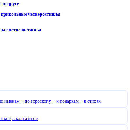
е подруге
 и прикольные четверостишья
ьные четверостишья
 по именам
-- по гороскопу
-- к подаркам
-- в стихах
роткие
-- кавказские