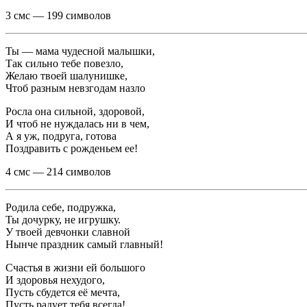
3 смс — 199 символов
Ты — мама чудесной малышки,
Так сильно тебе повезло,
Желаю твоей шалунишке,
Чтоб разным невзгодам назло
Росла она сильной, здоровой,
И чтоб не нуждалась ни в чем,
А я уж, подруга, готова
Поздравить с рожденьем ее!
4 смс — 214 символов
Родила себе, подружка,
Ты дочурку, не игрушку.
У твоей девчонки славной
Нынче праздник самый главный!
Счастья в жизни ей большого
И здоровья нехудого,
Пусть сбудется её мечта,
Пусть радует тебя всегда!