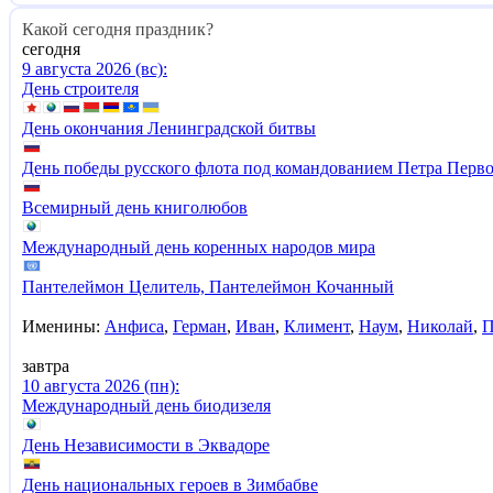
Какой сегодня праздник?
сегодня
9 августа 2026 (вс):
День строителя
День окончания Ленинградской битвы
День победы русского флота под командованием Петра Перво
Всемирный день книголюбов
Международный день коренных народов мира
Пантелеймон Целитель, Пантелеймон Кочанный
Именины:
Анфиса
,
Герман
,
Иван
,
Климент
,
Наум
,
Николай
,
П
завтра
10 августа 2026 (пн):
Международный день биодизеля
День Независимости в Эквадоре
День национальных героев в Зимбабве