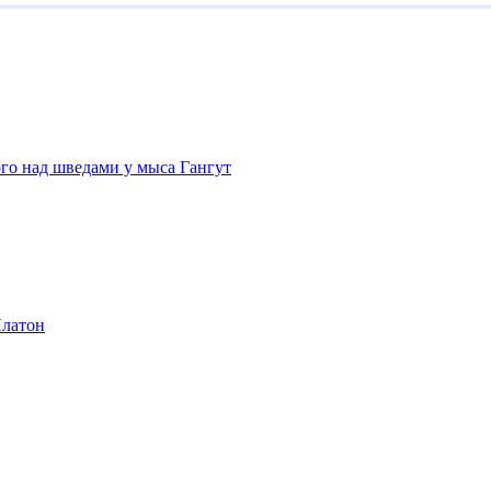
го над шведами у мыса Гангут
латон