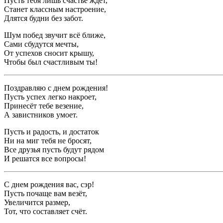
Пусть тебя лишь счастье ждёт,
Станет классным настроение,
Длятся будни без забот.
Шум побед звучит всё ближе,
Сами сбудутся мечты,
От успехов сносит крышу,
Чтобы был счастливым ты!
Поздравляю с днем рождения!
Пусть успех легко накроет,
Принесёт тебе везение,
А завистников умоет.
Пусть и радость, и достаток
Ни на миг тебя не бросят,
Все друзья пусть будут рядом
И решатся все вопросы!
С днем рождения вас, сэр!
Пусть почаще вам везёт,
Увеличится размер,
Тот, что составляет счёт.