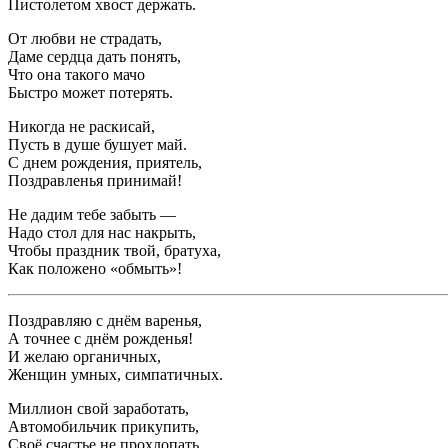
Пистолетом хвост держать.
От любви не страдать,
Даме сердца дать понять,
Что она такого мачо
Быстро может потерять.
Никогда не раскисай,
Пусть в душе бушует май.
С днем рождения, приятель,
Поздравленья принимай!
Не дадим тебе забыть —
Надо стол для нас накрыть,
Чтобы праздник твой, братуха,
Как положено «обмыть»!
Поздравляю с днём варенья,
А точнее с днём рожденья!
И желаю органичных,
Женщин умных, симпатичных.
Миллион свой заработать,
Автомобильчик прикупить,
Своё счастье не прохлопать.