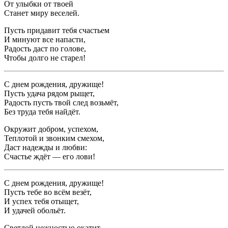
От улыбки от твоей
Станет миру веселей.
Пусть придавит тебя счастьем
И минуют все напасти,
Радость даст по голове,
Чтобы долго не старел!
С днем рождения, дружище!
Пусть удача рядом рыщет,
Радость пусть твой след возьмёт,
Без труда тебя найдёт.
Окружит добром, успехом,
Теплотой и звонким смехом,
Даст надежды и любви:
Счастье ждёт — его лови!
С днем рождения, дружище!
Пусть тебе во всём везёт,
И успех тебя отыщет,
И удачей обольёт.
Светлой нежностью окатит,