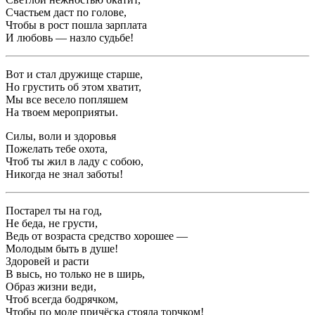
Счастьем даст по голове,
Чтобы в рост пошла зарплата
И любовь — назло судьбе!
Вот и стал дружище старше,
Но грустить об этом хватит,
Мы все весело попляшем
На твоем мероприятьи.
Силы, воли и здоровья
Пожелать тебе охота,
Чтоб ты жил в ладу с собою,
Никогда не знал заботы!
Постарел ты на год,
Не беда, не грусти,
Ведь от возраста средство хорошее —
Молодым быть в душе!
Здоровей и расти
В высь, но только не в ширь,
Образ жизни веди,
Чтоб всегда бодрячком,
Чтобы по моде причёска стояла торчком!