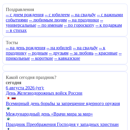
Поздравления
-- с днем рождения
-- с юбилеем
-- на свадьбу
-- с важными
событиями
-- любимым людям
-- на праздники
--
универсальные
-- по именам
-- по гороскопу
-- к подаркам
-- в стихах
Тосты
-- на день рождения
-- на юбилей
-- на свадьбу
-- к
празднику
-- родным
-- друзьям
-- за любовь
-- красивые
--
прикольные
-- короткие
-- кавказские
Какой сегодня праздник?
сегодня
6 августа 2026 (чт):
День Железнодорожных войск России
Всемирный день борьбы за запрещение ядерного оружия
Международный день «Врачи мира за мир»
Праздник Преображения Господня у западных христиан