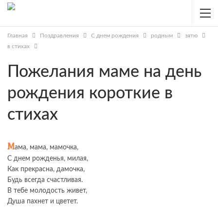
Главная
Поздравления
С днем рождения
родным
зятю
в стихах
Пожелания маме на день
рождения короткие в
стихах
М
ама, мама, мамочка,
С днем рожденья, милая,
Как прекрасна, дамочка,
Будь всегда счастливая.
В тебе молодость живет,
Душа пахнет и цветет.