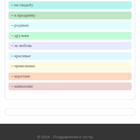
-- на свадьбу
-- к празднику
-- родным
-- друзьям
-- за любовь
-- красивые
-- прикольные
-- короткие
-- кавказские
© 2026 - Поздравления и тосты