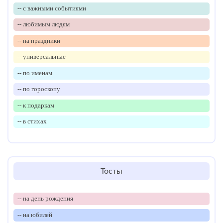
-- с важными событиями
-- любимым людям
-- на праздники
-- универсальные
-- по именам
-- по гороскопу
-- к подаркам
-- в стихах
Тосты
-- на день рождения
-- на юбилей