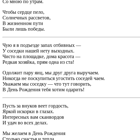
Со мною по утрам.
Чтобы сердце пело,
Солнечных рассветов,
В жизненном пути
Были лишь победы.
Чую я в подъезде запах отбивных —
У соседки нашей нету выходных.
Чисто на площадке, дома красота —
Редкая хозяйка, прям одна из ста!
Одолжит пару яиц, мы друг друга выручаем.
Никогда не поскупиться угостить соседей чаем.
Уважаем мы соседку — что тут говорить,
В День Рождения тебя хотим одарить!
Пусть за внуков веет гордость,
Яркой искорки в глазах.
Интересных вам сканвордов
И удач во всех делах.
Мы желаем в День Рождения
Столько счастья и тепла,