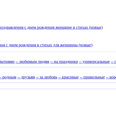
оздравления с днем рождения женщине в стихах (новые)
ия с днем рождения в стихах для женщины (новые)
обытиями
-- любимым людям
-- на праздники
-- универсальные
--
-- родным
-- друзьям
-- за любовь
-- красивые
-- прикольные
-- ко