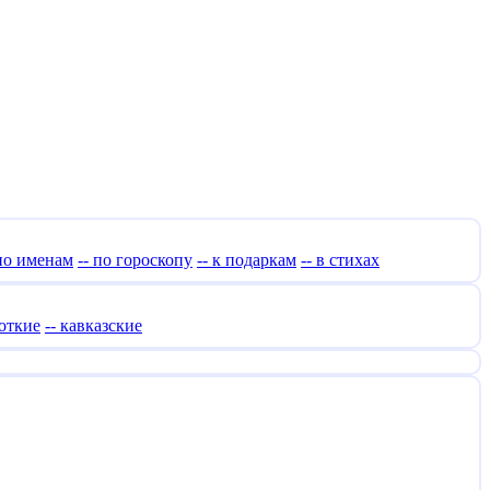
 по именам
-- по гороскопу
-- к подаркам
-- в стихах
роткие
-- кавказские