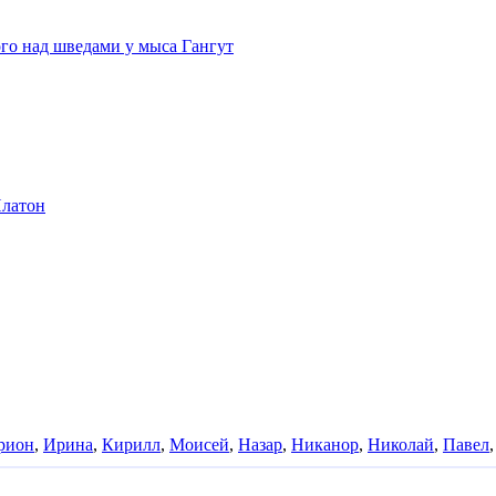
го над шведами у мыса Гангут
латон
рион
,
Ирина
,
Кирилл
,
Моисей
,
Назар
,
Никанор
,
Николай
,
Павел