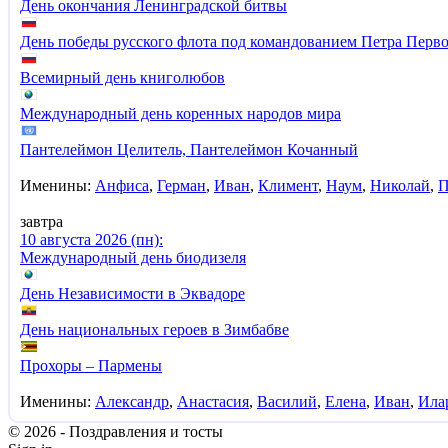
День окончания Ленинградской битвы
День победы русского флота под командованием Петра Перво
Всемирный день книголюбов
Международный день коренных народов мира
Пантелеймон Целитель, Пантелеймон Кочанный
Именины:
Анфиса
,
Герман
,
Иван
,
Климент
,
Наум
,
Николай
,
П
завтра
10 августа 2026 (пн):
Международный день биодизеля
День Независимости в Эквадоре
День национальных героев в Зимбабве
Прохоры – Пармены
Именины:
Александр
,
Анастасия
,
Василий
,
Елена
,
Иван
,
Ила
© 2026 - Поздравления и тосты