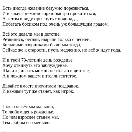
Есть иногда желание безумно порезвиться,
И в зиму с нежной горки быстро прокатиться,
А летом в воду прыгнуть с водопада,
Побегать босиком под очень уж большущим градом.
Всё это делали мы в детстве,
Резвились, бегали, ныряли только с песней.
Большими озорниками были мы тогда,
Сейчас же к старости, пусть медленно, но всё ж идут года.
И в твой 73-летний день рожденье
Хочу откинуть это заблужденье.
Шалить, играть можно не только в детстве,
А в ложном вашем интеллигентстве.
Давайте вместе прочитаем поздравок,
И каждый тут же станет, как игрок.
Пока совсем мы малыши,
То любим день рожденье,
Но чем взрослее станем мы,
Тем любим его меньше.