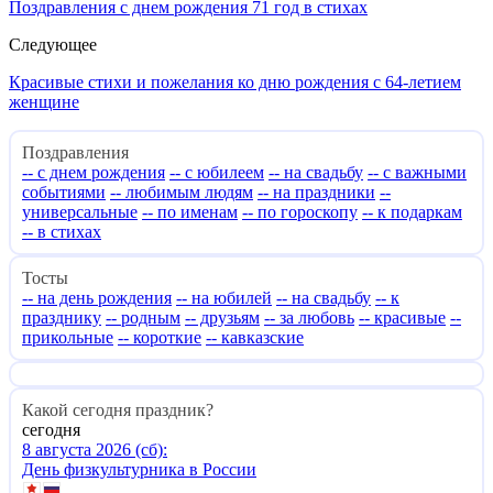
Поздравления с днем рождения 71 год в стихах
Следующее
Красивые стихи и пожелания ко дню рождения с 64-летием
женщине
Поздравления
-- с днем рождения
-- с юбилеем
-- на свадьбу
-- с важными
событиями
-- любимым людям
-- на праздники
--
универсальные
-- по именам
-- по гороскопу
-- к подаркам
-- в стихах
Тосты
-- на день рождения
-- на юбилей
-- на свадьбу
-- к
празднику
-- родным
-- друзьям
-- за любовь
-- красивые
--
прикольные
-- короткие
-- кавказские
Какой сегодня праздник?
сегодня
8 августа 2026 (сб):
День физкультурника в России