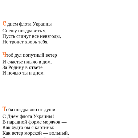
С
днем флота Украины
Спешу поздравить я,
Пусть сгинут все невзгоды,
Не тронет хворь тебя.
Ч
тоб дул попутный ветер
И счастье плыло в дом,
За Родину в ответе
И ночью ты и днем.
Т
ебя поздравлю от души
С Днём флота Украины!
В парадной форме морячок —
Как будто бы с картины:
Как ветер морской — вольный,