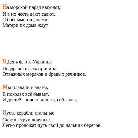
Н
а морской парад выходят,
И в их честь дают салют.
С боевыми орденами
Матери их дома ждут!
В
День флота Украины
Поздравить есть причина
Отважных моряков и бравых речников.
М
ы плавали и знаем,
В походах всё бывает,
И достаёт порою волна до облаков.
П
усть корабли стальные
Сквозь струи водяные
Легко проложат путь свой до дальних берегов.