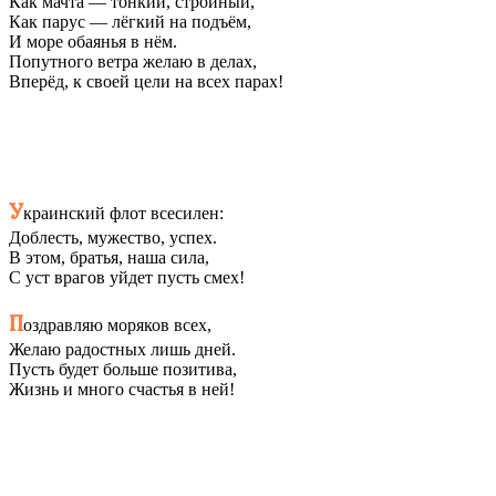
Как мачта — тонкий, стройный,
Как парус — лёгкий на подъём,
И море обаянья в нём.
Попутного ветра желаю в делах,
Вперёд, к своей цели на всех парах!
У
краинский флот всесилен:
Доблесть, мужество, успех.
В этом, братья, наша сила,
С уст врагов уйдет пусть смех!
П
оздравляю моряков всех,
Желаю радостных лишь дней.
Пусть будет больше позитива,
Жизнь и много счастья в ней!