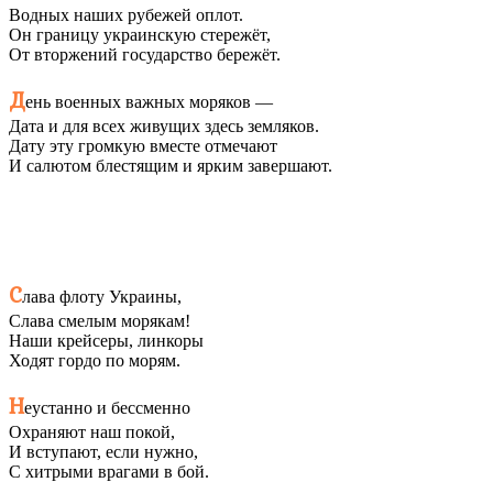
Водных наших рубежей оплот.
Он границу украинскую стережёт,
От вторжений государство бережёт.
Д
ень военных важных моряков —
Дата и для всех живущих здесь земляков.
Дату эту громкую вместе отмечают
И салютом блестящим и ярким завершают.
С
лава флоту Украины,
Слава смелым морякам!
Наши крейсеры, линкоры
Ходят гордо по морям.
Н
еустанно и бессменно
Охраняют наш покой,
И вступают, если нужно,
С хитрыми врагами в бой.