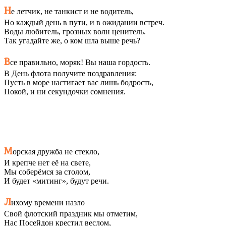
Н
е летчик, не танкист и не водитель,
Но каждый день в пути, и в ожидании встреч.
Воды любитель, грозных волн ценитель.
Так угадайте же, о ком шла выше речь?
В
се правильно, моряк! Вы наша гордость.
В День флота получите поздравления:
Пусть в море настигает вас лишь бодрость,
Покой, и ни секундочки сомнения.
М
орская дружба не стекло,
И крепче нет её на свете,
Мы соберёмся за столом,
И будет «митинг», будут речи.
Л
ихому времени назло
Свой флотский праздник мы отметим,
Нас Посейдон крестил веслом,