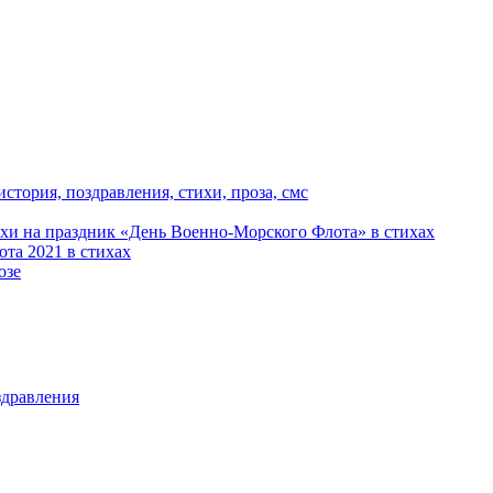
стория, поздравления, стихи, проза, смс
хи на праздник «День Военно-Морского Флота» в стихах
ота 2021 в стихах
озе
здравления