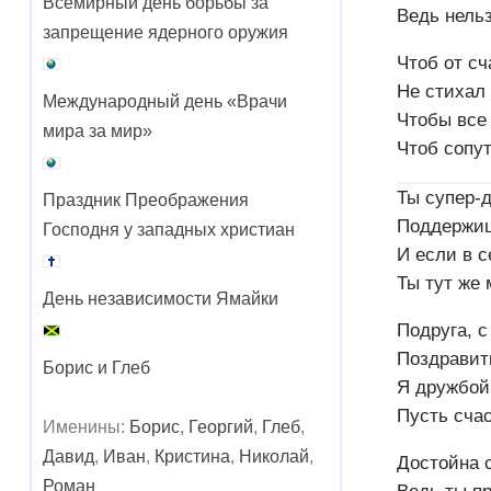
Всемирный день борьбы за
Ведь нельз
запрещение ядерного оружия
Чтоб от сч
Не стихал
Международный день «Врачи
Чтобы все 
мира за мир»
Чтоб сопут
Ты супер-д
Праздник Преображения
Поддержи
Господня у западных христиан
И если в с
Ты тут же
День независимости Ямайки
Подруга, 
Поздравить
Борис и Глеб
Я дружбой
Пусть счас
Именины:
Борис
,
Георгий
,
Глеб
,
Давид
,
Иван
,
Кристина
,
Николай
,
Достойна 
Роман