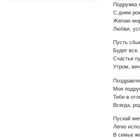
Подружка 
С днем ро
Желаю мор
Любви, ус
Пусть сбы
Будет все,
Счастье пу
Утром, веч
Поздравля
Моя подруг
Тебе в от
Всегда, ро
Пускай ме
Легко испо
В семье ж