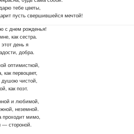
екрасна, будь сама собой.
дарю тебе цветы,
дарит пусть свершившейся мечтой!
ю с днем рожденья!
мне, как сестра.
 этот день я
адости, добра.
лой оптимисткой,
, как первоцвет,
 душою чистой,
й, как поэт.
нной и любимой,
ежной, неземной.
а проходит мимо,
ы — стороной.