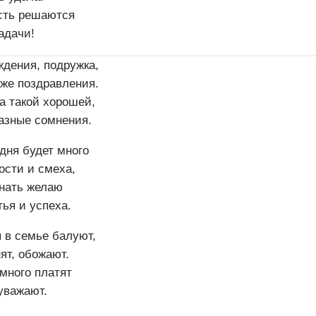
сть решаются
адачи!
ждения, подружка,
же поздравления.
а такой хорошей,
азные сомнения.
дня будет много
ости и смеха,
знать желаю
ья и успеха.
 в семье балуют,
ят, обожают.
много платят
уважают.