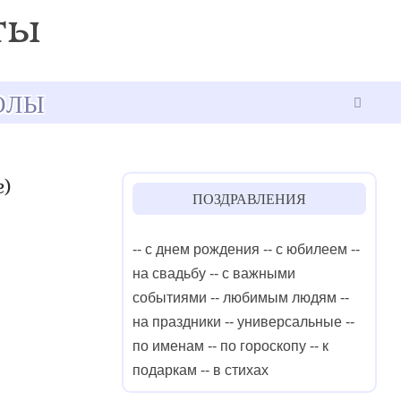
ОЛЫ
е)
ПОЗДРАВЛЕНИЯ
-- с днем рождения
-- с юбилеем
--
на свадьбу
-- с важными
событиями
-- любимым людям
--
на праздники
-- универсальные
--
по именам
-- по гороскопу
-- к
подаркам
-- в стихах