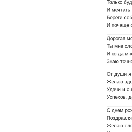
Только бу
И мечтать 
Береги себ
И почаще 
Дорогая м
Ты мне сло
И когда мн
Знаю точно
От души я
Желаю здо
Удачи и сч
Успехов, д
С днем ро
Поздравля
Желаю слё