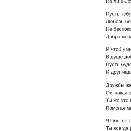
Но лишь от
Пусть тебя
Любовь бе
Не беспоко
Добра жел
И чтоб ум
В душе до
Пусть буде
И друг над
Дружбы же
Ох, какая 
Ты же это
Помогая мн
Чтобы не 
Ты всегда 