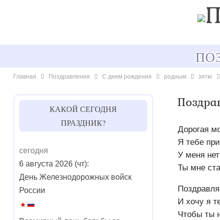
ПО
Главная
Поздравления
С днем рождения
родным
зятю
Поздра
КАКОЙ СЕГОДНЯ
ПРАЗДНИК?
Дорогая мо
Я тебе при
сегодня
У меня нет
6 августа 2026 (чт):
Ты мне ста
День Железнодорожных войск
Поздравля
России
И хочу я т
Чтобы ты н