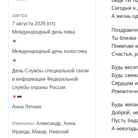
Ведь ты пр
Сегодня я 
завтра
А жизнь о
7 августа 2026 (пт):
Поздравля
Международный день пива
Ты близка 
Пожелаю в
Международный день холостяка
Счастья, р
Будь весе
День Службы специальной связи
Будь свежа
и информации Федеральной
Сердцем и
службы охраны России
Романтично
Будь жела
Анна Летняя
Доброй, н
Пусть бед
Именины:
Александр
,
Анна
,
А невзгод
Ираида
,
Макар
,
Николай