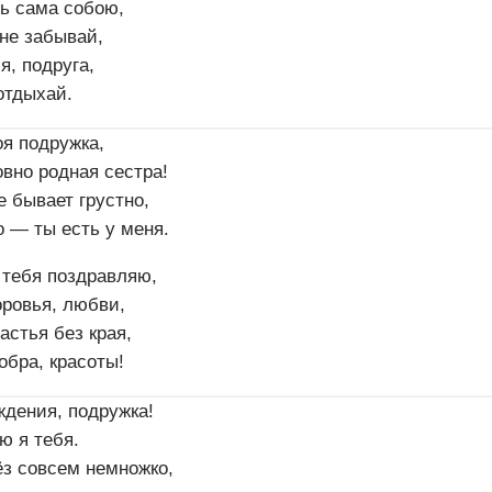
дь сама собою,
не забывай,
я, подруга,
отдыхай.
оя подружка,
вно родная сестра!
е бывает грустно,
 — ты есть у меня.
 тебя поздравляю,
ровья, любви,
астья без края,
обра, красоты!
ждения, подружка!
ю я тебя.
з совсем немножко,