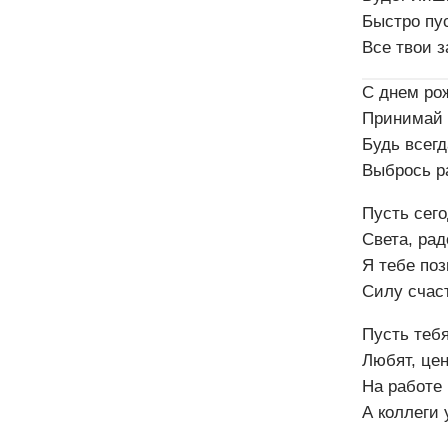
Быстро пу
Все твои з
С днем ро
Принимай 
Будь всегд
Выбрось р
Пусть сего
Света, рад
Я тебе по
Силу счаст
Пусть тебя
Любят, цен
На работе 
А коллеги 