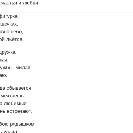
счастья и любви!
фигурка,
 щечках,
овно небо,
ой льётся.
дружка,
кая.
ужбы, милая,
аю.
гда сбывается
 мечтаешь.
за любимые
нь встречают.
обою рядышком
ь удача.