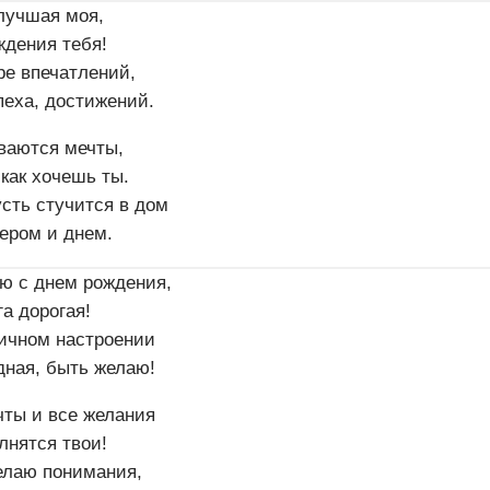
лучшая моя,
ждения тебя!
е впечатлений,
пеха, достижений.
ваются мечты,
 как хочешь ты.
сть стучится в дом
ером и днем.
ю с днем рождения,
а дорогая!
личном настроении
дная, быть желаю!
чты и все желания
лнятся твои!
елаю понимания,