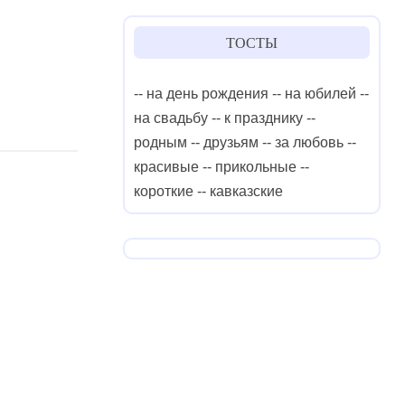
ТОСТЫ
-- на день рождения
-- на юбилей
--
на свадьбу
-- к празднику
--
родным
-- друзьям
-- за любовь
--
красивые
-- прикольные
--
короткие
-- кавказские