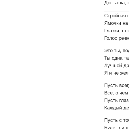
Достатка, 
Стройная 
Ямочки на
Глазки, сл
Голос речк
Это ты, по
Ты одна та
Лучшей др
Я и не жел
Пусть все
Все, о чем
Пусть гла
Каждый де
Пусть с т
Будет лиш