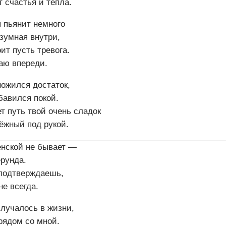
 счастья и тепла.
 пьянит немного
зумная внутри,
ит пусть тревога.
аю впереди.
ножился достаток,
бавился покой.
т путь твой очень сладок
ёжный под рукой.
нской не бывает —
ерунда.
 подтверждаешь,
е всегда.
случалось в жизни,
рядом со мной.