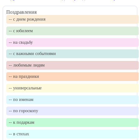
Поздравления
-- с днем рождения
-- с юбилеем
-- на свадьбу
-- с важными событиями
-- любимым людям
-- на праздники
-- универсальные
-- по именам
-- по гороскопу
-- к подаркам
-- в стихах