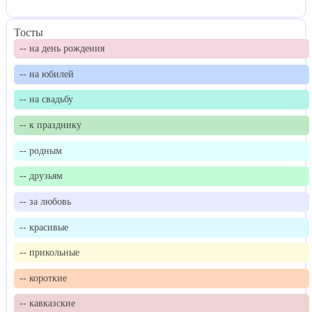
Тосты
-- на день рождения
-- на юбилей
-- на свадьбу
-- к празднику
-- родным
-- друзьям
-- за любовь
-- красивые
-- прикольные
-- короткие
-- кавказские