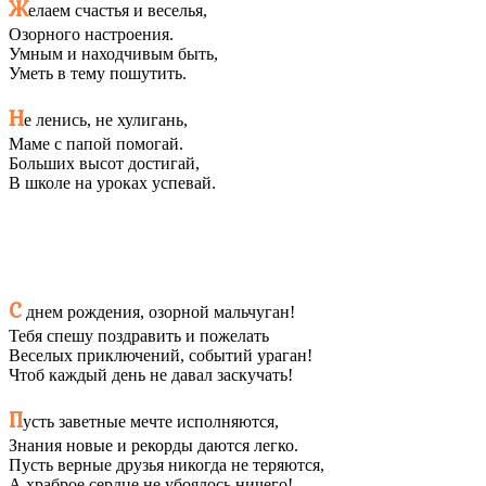
Ж
елаем счастья и веселья,
Озорного настроения.
Умным и находчивым быть,
Уметь в тему пошутить.
Н
е ленись, не хулигань,
Маме с папой помогай.
Больших высот достигай,
В школе на уроках успевай.
С
днем рождения, озорной мальчуган!
Тебя спешу поздравить и пожелать
Веселых приключений, событий ураган!
Чтоб каждый день не давал заскучать!
П
усть заветные мечте исполняются,
Знания новые и рекорды даются легко.
Пусть верные друзья никогда не теряются,
А храброе сердце не убоялось ничего!