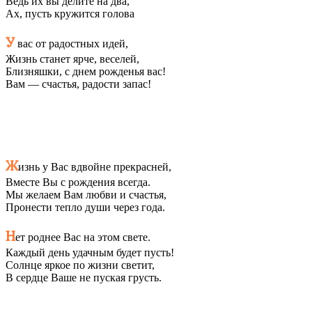
Ведь их вы делите на два,
Ах, пусть кружится голова
У
вас от радостных идей,
Жизнь станет ярче, веселей,
Близняшки, с днем рожденья вас!
Вам — счастья, радости запас!
Ж
изнь у Вас вдвойне прекрасней,
Вместе Вы с рождения всегда.
Мы желаем Вам любви и счастья,
Пронести тепло души через года.
Н
ет роднее Вас на этом свете.
Каждый день удачным будет пусть!
Солнце яркое по жизни светит,
В сердце Ваше не пуская грусть.