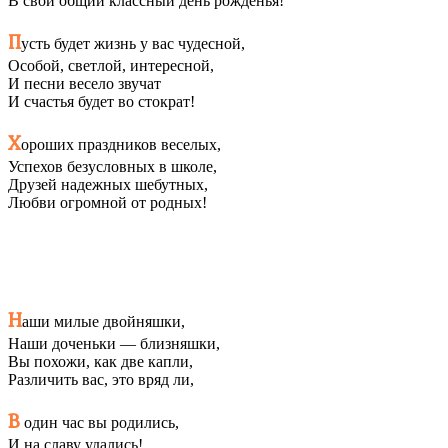
В свой общий классный день рожденья!
П
усть будет жизнь у вас чудесной,
Особой, светлой, интересной,
И песни весело звучат
И счастья будет во стократ!
Х
ороших праздников веселых,
Успехов безусловных в школе,
Друзей надежных шебутных,
Любви огромной от родных!
Н
аши милые двойняшки,
Наши доченьки — близняшки,
Вы похожи, как две капли,
Различить вас, это вряд ли,
В
один час вы родились,
И на славу удались!