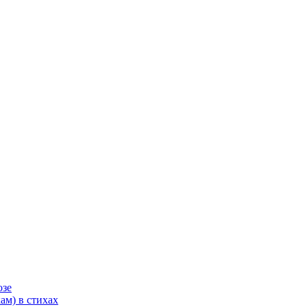
озе
ам) в стихах