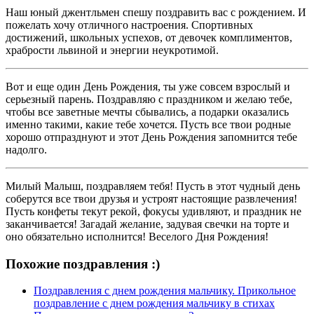
Наш юный джентльмен спешу поздравить вас с рождением. И
пожелать хочу отличного настроения. Спортивных
достижений, школьных успехов, от девочек комплиментов,
храбрости львиной и энергии неукротимой.
Вот и еще один День Рождения, ты уже совсем взрослый и
серьезный парень. Поздравляю с праздником и желаю тебе,
чтобы все заветные мечты сбывались, а подарки оказались
именно такими, какие тебе хочется. Пусть все твои родные
хорошо отпразднуют и этот День Рождения запомнится тебе
надолго.
Милый Малыш, поздравляем тебя! Пусть в этот чудный день
соберутся все твои друзья и устроят настоящие развлечения!
Пусть конфеты текут рекой, фокусы удивляют, и праздник не
заканчивается! Загадай желание, задувая свечки на торте и
оно обязательно исполнится! Веселого Дня Рождения!
Похожие поздравления :)
Поздравления с днем рождения мальчику. Прикольное
поздравление с днем рождения мальчику в стихах