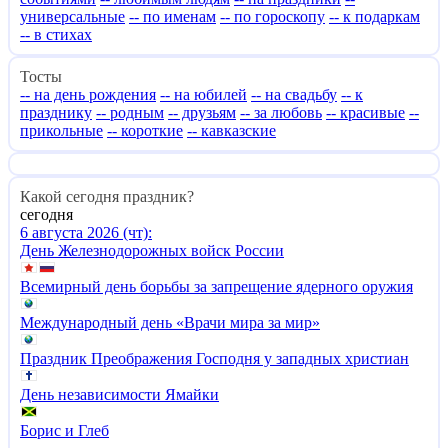
универсальные
-- по именам
-- по гороскопу
-- к подаркам
-- в стихах
Тосты
-- на день рождения
-- на юбилей
-- на свадьбу
-- к
празднику
-- родным
-- друзьям
-- за любовь
-- красивые
--
прикольные
-- короткие
-- кавказские
Какой сегодня праздник?
сегодня
6 августа 2026 (чт):
День Железнодорожных войск России
Всемирный день борьбы за запрещение ядерного оружия
Международный день «Врачи мира за мир»
Праздник Преображения Господня у западных христиан
День независимости Ямайки
Борис и Глеб