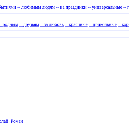
обытиями
-- любимым людям
-- на праздники
-- универсальные
--
-- родным
-- друзьям
-- за любовь
-- красивые
-- прикольные
-- ко
олай
,
Роман