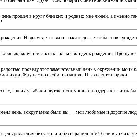
е помешают вам, друзья мои, подарить мне своё внимание в мой
т день прошел в кругу близких и родных мне людей, а именно так
!
 рождения. Надеемся, что вы отложите дела, чтобы вновь увидеть
юбовью, хочу пригласить вас на свой день рождения. Прошу всех
с радостью проведу этот замечательный день в окружении моих б
ми эмоциями. Жду вас на своём празднике. И захватите шарики.
з вас, ваших улыбок и шуток, понимания и поддержки жизнь был
я меня день, вокруг меня были вы — мои любимые и дорогие люди
день рождения без устали и без ограничений! Если вы считаете,