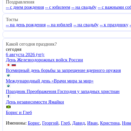
Поздравления
-- с днем рождения
-- с юбилеем
-- на свадьбу
-- с важными с
Тосты
-- на день рождения
-- на юбилей
-- на свадьбу
-- к празднику
Какой сегодня праздник?
сегодня
6 августа 2026 (чт):
День Железнодорожных войск России
Всемирный день борьбы за запрещение ядерного оружия
Международный день «Врачи мира за мир»
Праздник Преображения Господня у западных христиан
День независимости Ямайки
Борис и Глеб
Именины:
Борис
,
Георгий
,
Глеб
,
Давид
,
Иван
,
Кристина
,
Ник