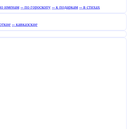
 по именам
-- по гороскопу
-- к подаркам
-- в стихах
роткие
-- кавказские