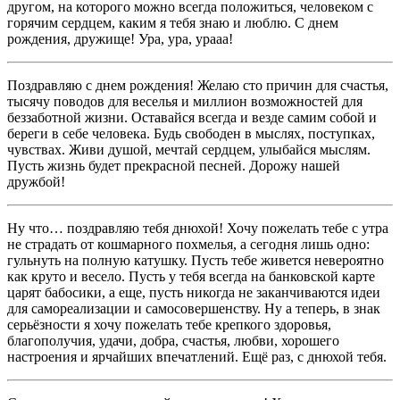
другом, на которого можно всегда положиться, человеком с
горячим сердцем, каким я тебя знаю и люблю. С днем
рождения, дружище! Ура, ура, урааа!
Поздравляю с днем рождения! Желаю сто причин для счастья,
тысячу поводов для веселья и миллион возможностей для
беззаботной жизни. Оставайся всегда и везде самим собой и
береги в себе человека. Будь свободен в мыслях, поступках,
чувствах. Живи душой, мечтай сердцем, улыбайся мыслям.
Пусть жизнь будет прекрасной песней. Дорожу нашей
дружбой!
Ну что… поздравляю тебя днюхой! Хочу пожелать тебе с утра
не страдать от кошмарного похмелья, а сегодня лишь одно:
гульнуть на полную катушку. Пусть тебе живется невероятно
как круто и весело. Пусть у тебя всегда на банковской карте
царят бабосики, а еще, пусть никогда не заканчиваются идеи
для самореализации и самосовершенству. Ну а теперь, в знак
серьёзности я хочу пожелать тебе крепкого здоровья,
благополучия, удачи, добра, счастья, любви, хорошего
настроения и ярчайших впечатлений. Ещё раз, с днюхой тебя.