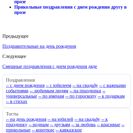
прозе
Прикольные поздравления с днем рождения другу в
прозе
Предыдущее
Поздравительные на день рождения
Следующее
Смешные поздравления с днем рождения дяде
Поздравления
-- с днем рождения
-- с юбилеем
-- на свадьбу
-- с важными
событиями
-- любимым людям
-- на праздники
--
универсальные
-- по именам
-- по гороскопу
-- к подаркам
-- в стихах
Тосты
-- на день рождения
-- на юбилей
-- на свадьбу
-- к
празднику
-- родным
-- друзьям
-- за любовь
-- красивые
--
прикольные
-- короткие
-- кавказские