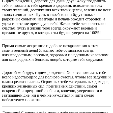
С днем рождения, дорогой для души друг! Хочу поздравить
тебя и пожелать тебе крепкого здоровья, исполнения всех
твоих желаний, достижения всех твоих целей, везения во всех
твоих начинаниях. Пусть в твоей жизни будут только
радостные события, невзгоды и печаль обходит стороной, а
удача и везение преследует тебя! Желаю тебе человеческого
счастья, пусть в жизни тебя всегда окружают верные и
преданные друзья, в которых ты будешь уверен на 100%!
Прими самые искренние и добрые поздравления в этот
замечательный день! Я желаю тебе оставаться всегда
жизнерадостным, веселым, здоровым и надежным человеком
для всех родных и близких людей, которые тебя окружают.
Дорогой мой друг, с днем рождения! Хочется пожелать тебе
всего недостающего для полного счастья, чтобы все задумки и
планы реализовались. Огромных тебе материальных доходов,
крепких жизненных сил, позитивных действий, самой
искренней и преданной любви и, конечно, уверенности в
завтрашнем дне, ни в чём не нуждаться и идти смело
победителем по жизни.
Дружище! С днюхой тебя, желаю тебе всего самого хорошего