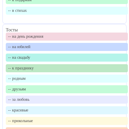
-- в стихах
Тосты
-- на день рождения
-- на юбилей
-- на свадьбу
-- к празднику
-- родным
-- друзьям
-- за любовь
-- красивые
-- прикольные