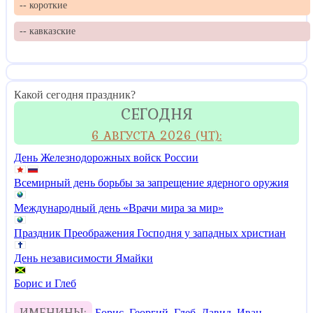
-- короткие
-- кавказские
Какой сегодня праздник?
СЕГОДНЯ
6 АВГУСТА 2026 (ЧТ):
День Железнодорожных войск России
Всемирный день борьбы за запрещение ядерного оружия
Международный день «Врачи мира за мир»
Праздник Преображения Господня у западных христиан
День независимости Ямайки
Борис и Глеб
ИМЕНИНЫ:
Борис
,
Георгий
,
Глеб
,
Давид
,
Иван
,