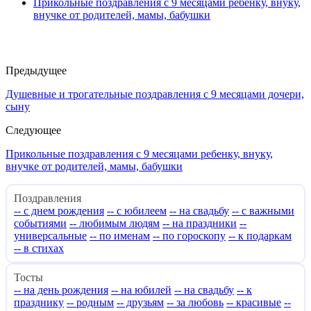
Прикольные поздравления с 9 месяцами ребенку, внуку,
внучке от родителей, мамы, бабушки
Предыдущее
Душевные и трогательные поздравления с 9 месяцами дочери,
сыну
Следующее
Прикольные поздравления с 9 месяцами ребенку, внуку,
внучке от родителей, мамы, бабушки
Поздравления
-- с днем рождения
-- с юбилеем
-- на свадьбу
-- с важными
событиями
-- любимым людям
-- на праздники
--
универсальные
-- по именам
-- по гороскопу
-- к подаркам
-- в стихах
Тосты
-- на день рождения
-- на юбилей
-- на свадьбу
-- к
празднику
-- родным
-- друзьям
-- за любовь
-- красивые
--