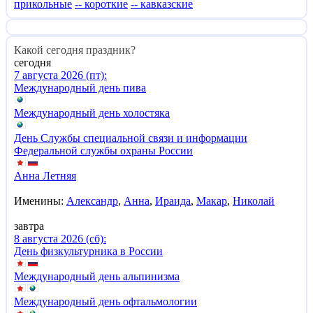
прикольные
-- короткие
-- кавказские
Какой сегодня праздник?
сегодня
7 августа 2026 (пт):
Международный день пива
Международный день холостяка
День Службы специальной связи и информации
Федеральной службы охраны России
Анна Летняя
Именины:
Александр
,
Анна
,
Ираида
,
Макар
,
Николай
завтра
8 августа 2026 (сб):
День физкультурника в России
Международный день альпинизма
Международный день офтальмологии