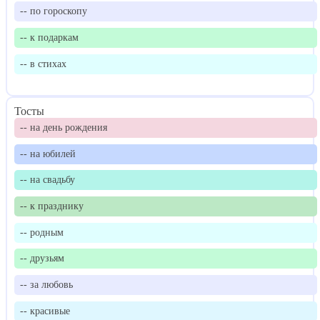
-- по гороскопу
-- к подаркам
-- в стихах
Тосты
-- на день рождения
-- на юбилей
-- на свадьбу
-- к празднику
-- родным
-- друзьям
-- за любовь
-- красивые