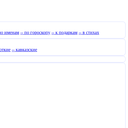
 по именам
-- по гороскопу
-- к подаркам
-- в стихах
роткие
-- кавказские