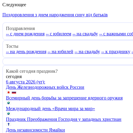
Следующее
Поздоровлення з днем народження сину від батьків
Поздравления
-- с днем рождения
-- с юбилеем
-- на свадьбу
-- с важными с
Тосты
-- на день рождения
-- на юбилей
-- на свадьбу
-- к празднику
Какой сегодня праздник?
сегодня
6 августа 2026 (чт):
День Железнодорожных войск России
Всемирный день борьбы за запрещение ядерного оружия
Международный день «Врачи мира за мир»
Праздник Преображения Господня у западных христиан
День независимости Ямайки