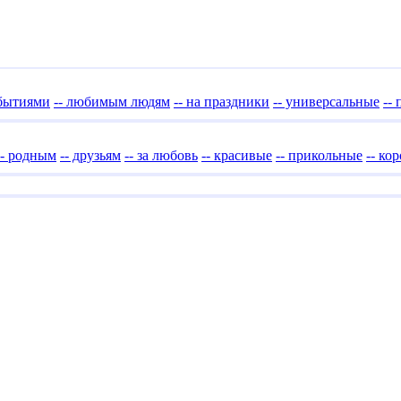
обытиями
-- любимым людям
-- на праздники
-- универсальные
--
-- родным
-- друзьям
-- за любовь
-- красивые
-- прикольные
-- ко