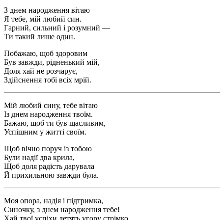
З днем народження вітаю
Я тебе, мій любий син.
Гарний, сильний і розумний —
Ти такий лише один.
Побажаю, щоб здоровим
Був завжди, рідненький мій,
Доля хай не розчарує,
Здійснення тобі всіх мрій.
Мій любий сину, тебе вітаю
Із днем народження твоїм.
Бажаю, щоб ти був щасливим,
Успішним у житті своїм.
Щоб вічно поруч із тобою
Були надії два крила,
Щоб доля радість дарувала
Й прихильною завжди була.
Моя опора, надія і підтримка,
Синочку, з днем народження тебе!
Хай твої успіхи летять угору стрімко,