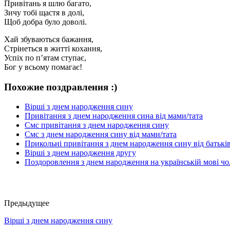
Привітань я шлю багато,
Зичу тобі щастя в долі,
Щоб добра було доволі.
Хай збуваються бажання,
Стрінеться в житті кохання,
Успіх по п’ятам ступає,
Бог у всьому помагає!
Похожие поздравления :)
Вірші з днем народження сину
Привітання з днем народження сина від мами/тата
Смс привітання з днем народження сину
Смс з днем народження сину від мами/тата
Прикольні привітання з днем народження сину від батьків
Вірші з днем народження другу
Поздоровлення з днем народження на українській мові чо
Предыдущее
Вірші з днем народження сину