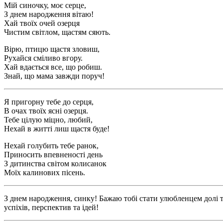
Мій синочку, моє серце,
З днем народження вітаю!
Хай твоїх очей озерця
Чистим світлом, щастям сяють.
Вірю, птицю щастя зловиш,
Рухайся сміливо вгору.
Хай вдається все, що робиш.
Знай, що мама завжди поруч!
Я пригорну тебе до серця,
В очах твоїх ясні озерця.
Тебе цілую міцно, любий,
Нехай в житті лиш щастя буде!
Нехай голубить тебе ранок,
Приносить впевненості день
З дитинства світом колисанок
Моїх калинових пісень.
З днем народження, синку! Бажаю тобі стати улюбленцем долі 
успіхів, перспектив та ідей!