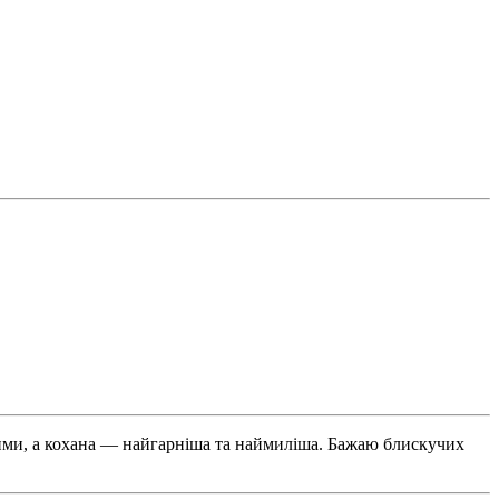
шими, а кохана — найгарніша та наймиліша. Бажаю блискучих