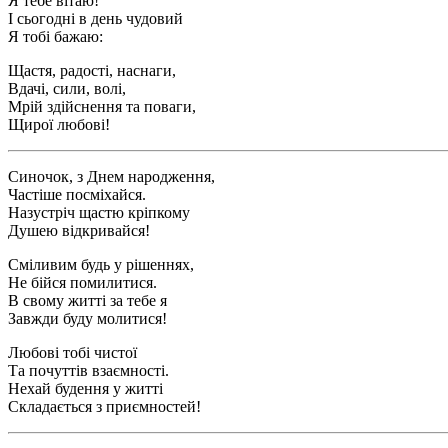
Я тебе вітаю!
І сьогодні в день чудовий
Я тобі бажаю:
Щастя, радості, наснаги,
Вдачі, сили, волі,
Мрій здійснення та поваги,
Щирої любові!
Синочок, з Днем народження,
Частіше посміхайся.
Назустріч щастю кріпкому
Душею відкривайся!
Сміливим будь у рішеннях,
Не бійся помилитися.
В свому житті за тебе я
Завжди буду молитися!
Любові тобі чистої
Та почуттів взаємності.
Нехай будення у житті
Складається з приємностей!