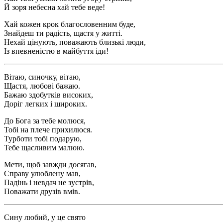
Й зоря небесна хай тебе веде!
Хай кожен крок благословенним буде,
Знайдеш ти радість, щастя у житті.
Нехай цінують, поважають близькі люди,
Із впевненістю в майбуття іди!
Вітаю, синочку, вітаю,
Щастя, любові бажаю.
Бажаю здобутків високих,
Доріг легких і широких.
До Бога за тебе молюся,
Тобі на плече прихилюся.
Турботи тобі подарую,
Тебе щасливим малюю.
Мети, щоб завжди досягав,
Справу улюблену мав,
Падінь і невдач не зустрів,
Поважати друзів вмів.
Сину любий, у це свято