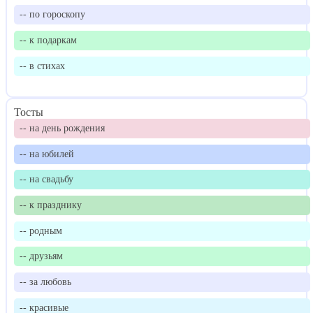
-- по гороскопу
-- к подаркам
-- в стихах
Тосты
-- на день рождения
-- на юбилей
-- на свадьбу
-- к празднику
-- родным
-- друзьям
-- за любовь
-- красивые