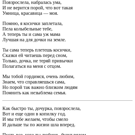
Повзрослела, набралась ума,
И не верится порой, что вот такая
Умница, красавица — моя.
Помню, я косички заплетала,
Пела колыбельные тебе,
А теперь ты и сама уж мама
Лучшая на для дочки на земле.
Ты сама теперь плетешь косички,
Сказки ей читаешь перед сном,
Только, дочка, не теряй привычки
Полагаться на меня с отцом.
Мы тобой гордимся, очень любим,
Знаем, что справляешься сама,
Но порой так важно близким людям
Помнить как незыблема семья.
Как быстро ты, дочурка, повзрослела,
Вот и еще один в копилку год.
И мы тебе желаем, чтобы смело
И дальше ты по жизни шла вперед.
Пусть все, кого ты любишь, будут рядом,