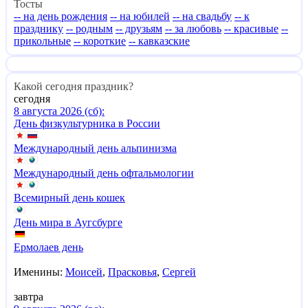
Тосты
-- на день рождения
-- на юбилей
-- на свадьбу
-- к
празднику
-- родным
-- друзьям
-- за любовь
-- красивые
--
прикольные
-- короткие
-- кавказские
Какой сегодня праздник?
сегодня
8 августа 2026 (сб):
День физкультурника в России
Международный день альпинизма
Международный день офтальмологии
Всемирный день кошек
День мира в Аугсбурге
Ермолаев день
Именины:
Моисей
,
Прасковья
,
Сергей
завтра