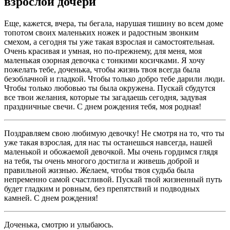
взрослой дочери
Еще, кажется, вчера, ты бегала, нарушая тишину во всем доме
топотом своих маленьких ножек и радостным звонким
смехом, а сегодня ты уже такая взрослая и самостоятельная.
Очень красивая и умная, но по-прежнему, для меня, моя
маленькая озорная девочка с тонкими косичками. Я хочу
пожелать тебе, доченька, чтобы жизнь твоя всегда была
безоблачной и гладкой. Чтобы только добро тебе дарили люди.
Чтобы только любовью ты была окружена. Пускай сбудутся
все твои желания, которые ты загадаешь сегодня, задувая
праздничные свечи. С днем рождения тебя, моя родная!
Поздравляем свою любимую девочку! Не смотря на то, что ты
уже такая взрослая, для нас ты останешься навсегда, нашей
маленькой и обожаемой девочкой. Мы очень гордимся глядя
на тебя, ты очень многого достигла и живешь доброй и
правильной жизнью. Желаем, чтобы твоя судьба была
непременно самой счастливой. Пускай твой жизненный путь
будет гладким и ровным, без препятствий и подводных
камней. С днем рождения!
Доченька, смотрю и улыбаюсь.