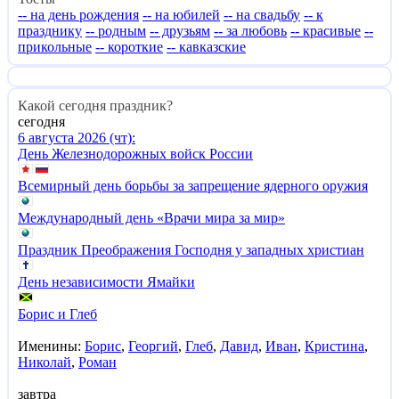
-- на день рождения
-- на юбилей
-- на свадьбу
-- к
празднику
-- родным
-- друзьям
-- за любовь
-- красивые
--
прикольные
-- короткие
-- кавказские
Какой сегодня праздник?
сегодня
6 августа 2026 (чт):
День Железнодорожных войск России
Всемирный день борьбы за запрещение ядерного оружия
Международный день «Врачи мира за мир»
Праздник Преображения Господня у западных христиан
День независимости Ямайки
Борис и Глеб
Именины:
Борис
,
Георгий
,
Глеб
,
Давид
,
Иван
,
Кристина
,
Николай
,
Роман
завтра