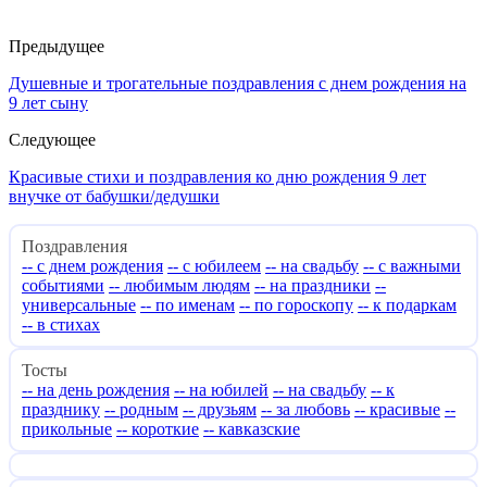
Предыдущее
Душевные и трогательные поздравления с днем рождения на
9 лет сыну
Следующее
Красивые стихи и поздравления ко дню рождения 9 лет
внучке от бабушки/дедушки
Поздравления
-- с днем рождения
-- с юбилеем
-- на свадьбу
-- с важными
событиями
-- любимым людям
-- на праздники
--
универсальные
-- по именам
-- по гороскопу
-- к подаркам
-- в стихах
Тосты
-- на день рождения
-- на юбилей
-- на свадьбу
-- к
празднику
-- родным
-- друзьям
-- за любовь
-- красивые
--
прикольные
-- короткие
-- кавказские