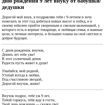
дню рождения 9 лет внуку от бабушки/
дедушки
Дорогой мой внук, я поздравляю тебя с 9-летием и хочу
пожелать за этот год добиться новых высот и побед, и к
своему юбилею прийти уверенным и смелым мальчишкой, у
которого есть и верные товарищи, и любящая семья, и важные
цели, и личные интересы, и большие планы на своё светлое и
доброе будущее.
С днем рождения, внучок,
Девять лет тебе уже!
В этот солнечный денек
Радость пусть живет в душе!
Улыбайся, мой родной,
Утопай всегда в любви,
Под счастливою звездой,
Дорогой внучок, живи!
Внучок подрос, тебе уж 9 лет,
Тобой горжусь, тебя жду в гости,
Твой день рождения — сказки свет,