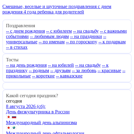
Смешные, веселые и шуточные поздравления с днем
рождения 4 года ребенка для родителей
Поздравления
-- с днем рождения
-- с юбилеем
-- на свадьбу
-- с важными
событиями
-- любимым людям
-- на праздники
--
универсальные
-- по именам
-- по гороскопу
-- к подаркам
-- в стихах
Тосты
-- на день рождения
-- на юбилей
-- на свадьбу
-- к
празднику
-- родным
-- друзьям
-- за любовь
-- красивые
--
прикольные
-- короткие
-- кавказские
Какой сегодня праздник?
сегодня
8 августа 2026 (сб):
День физкультурника в России
Международный день альпинизма
Международный день офтальмологии