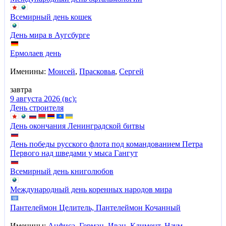
Всемирный день кошек
День мира в Аугсбурге
Ермолаев день
Именины:
Моисей
,
Прасковья
,
Сергей
завтра
9 августа 2026 (вс):
День строителя
День окончания Ленинградской битвы
День победы русского флота под командованием Петра
Первого над шведами у мыса Гангут
Всемирный день книголюбов
Международный день коренных народов мира
Пантелеймон Целитель, Пантелеймон Кочанный
Именины:
Анфиса
,
Герман
,
Иван
,
Климент
,
Наум
,