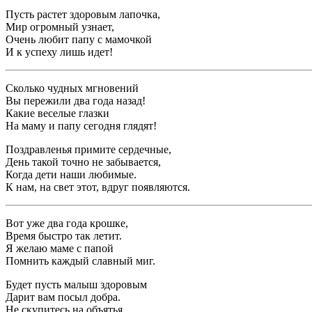
Пусть растет здоровым лапочка,
Мир огромный узнает,
Очень любит папу с мамочкой
И к успеху лишь идет!
Сколько чудных мгновений
Вы пережили два года назад!
Какие веселые глазки
На маму и папу сегодня глядят!
Поздравленья примите сердечные,
День такой точно не забывается,
Когда дети наши любимые.
К нам, на свет этот, вдруг появляются.
Вот уже два года крошке,
Время быстро так летит.
Я желаю маме с папой
Помнить каждый славный миг.
Будет пусть малыш здоровым
Дарит вам посыл добра.
Не скупитесь на объятья,