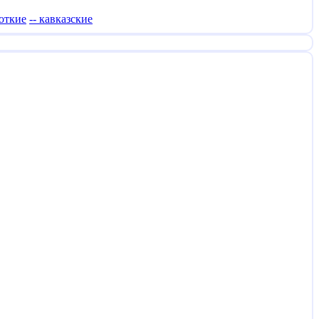
роткие
-- кавказские