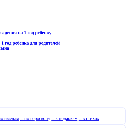
ждения на 1 год ребенку
1 год ребенка для родителей
/сына
 по именам
-- по гороскопу
-- к подаркам
-- в стихах