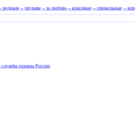
-- родным
-- друзьям
-- за любовь
-- красивые
-- прикольные
-- ко
 службы охраны России