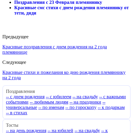
Поздравления с 23 Февраля племяннику
Красивые смс стихи с днем рождения племяннику от
тети, дяди
Предыдущее
Красивые поздравления с днем рождения на 2 года
племяннице
Следующее
Красивые стихи и пожелания ко дню рождения племяннику
на 2 года
Поздравления
-- с днем рождения
-- с юбилеем
-- на свадьбу
-- с важными
событиями
-- любимым людям
-- на праздники
--
универсальные
-- по именам
-- по гороскопу
-- к подаркам
-- в стихах
Тосты
-- на день рождения
-- на юбилей
-- на свадьбу
-- к