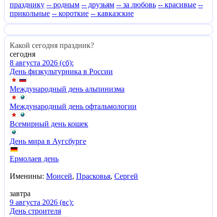
празднику
-- родным
-- друзьям
-- за любовь
-- красивые
--
прикольные
-- короткие
-- кавказские
Какой сегодня праздник?
сегодня
8 августа 2026 (сб):
День физкультурника в России
Международный день альпинизма
Международный день офтальмологии
Всемирный день кошек
День мира в Аугсбурге
Ермолаев день
Именины:
Моисей
,
Прасковья
,
Сергей
завтра
9 августа 2026 (вс):
День строителя