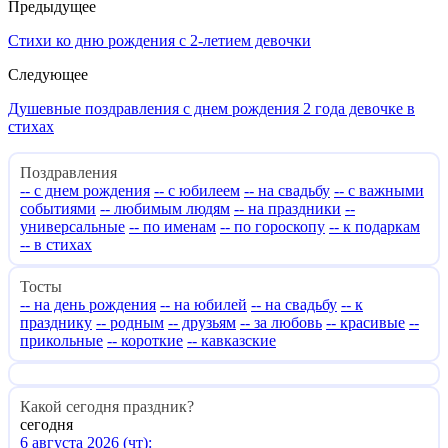
Предыдущее
Стихи ко дню рождения с 2-летием девочки
Следующее
Душевные поздравления с днем рождения 2 года девочке в
стихах
Поздравления
-- с днем рождения
-- с юбилеем
-- на свадьбу
-- с важными
событиями
-- любимым людям
-- на праздники
--
универсальные
-- по именам
-- по гороскопу
-- к подаркам
-- в стихах
Тосты
-- на день рождения
-- на юбилей
-- на свадьбу
-- к
празднику
-- родным
-- друзьям
-- за любовь
-- красивые
--
прикольные
-- короткие
-- кавказские
Какой сегодня праздник?
сегодня
6 августа 2026 (чт):