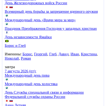
День Железнодорожных войск России
Всемирный день борьбы за запрещение ядерного оружия
Международный день «Врачи мира за мир»
Праздник Преображения Господня у западных христиан
День независимости Ямайки
Борис и Глеб
Именины:
Борис
,
Георгий
,
Глеб
,
Давид
,
Иван
,
Кристина
,
Николай
,
Роман
завтра
7 августа 2026 (пт):
Международный день пива
Международный день холостяка
День Службы специальной связи и информации
Федеральной службы охраны России
Анна Летняя