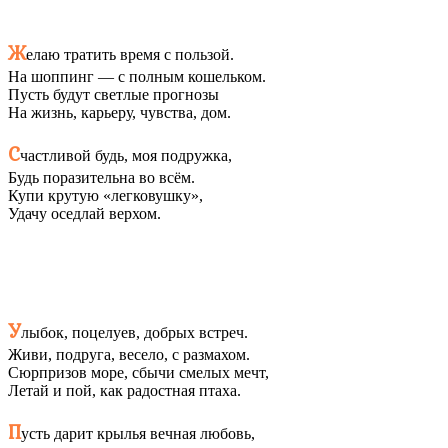
Ж
елаю тратить время с пользой.
На шоппинг — с полным кошельком.
Пусть будут светлые прогнозы
На жизнь, карьеру, чувства, дом.
С
частливой будь, моя подружка,
Будь поразительна во всём.
Купи крутую «легковушку»,
Удачу оседлай верхом.
У
лыбок, поцелуев, добрых встреч.
Живи, подруга, весело, с размахом.
Сюрпризов море, сбычи смелых мечт,
Летай и пой, как радостная птаха.
П
усть дарит крылья вечная любовь,