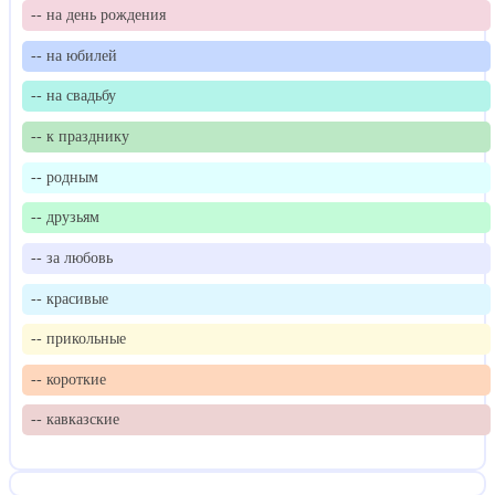
-- на день рождения
-- на юбилей
-- на свадьбу
-- к празднику
-- родным
-- друзьям
-- за любовь
-- красивые
-- прикольные
-- короткие
-- кавказские