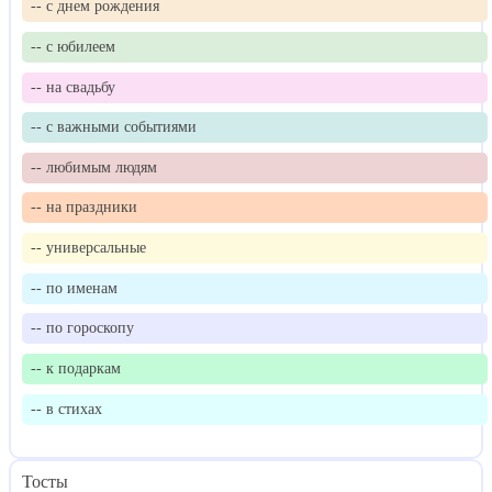
-- с днем рождения
-- с юбилеем
-- на свадьбу
-- с важными событиями
-- любимым людям
-- на праздники
-- универсальные
-- по именам
-- по гороскопу
-- к подаркам
-- в стихах
Тосты