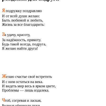
Я
подружку поздравляю
И от всей души желаю:
Быть любимой и любить,
Жизнь за все благодарить:
З
а удачу, красоту,
За надёжность, прямоту.
Будь такой всегда, подруга,
Я желаю найти друга!
Ж
елаю счастье своё встретить
И с ним остаться на века.
И видеть мир весь в ярком цвете,
Проблемы — лишь издалека.
Ч
тоб, согревая и лаская,
Родные обнимали руки.