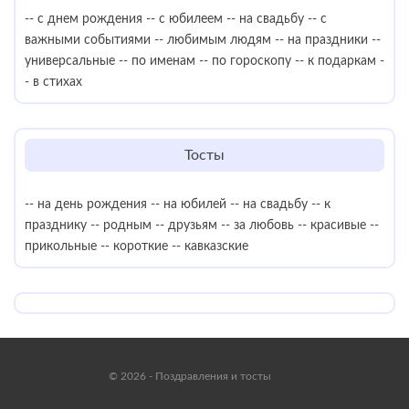
-- с днем рождения
-- с юбилеем
-- на свадьбу
-- с
важными событиями
-- любимым людям
-- на праздники
--
универсальные
-- по именам
-- по гороскопу
-- к подаркам
-
- в стихах
Тосты
-- на день рождения
-- на юбилей
-- на свадьбу
-- к
празднику
-- родным
-- друзьям
-- за любовь
-- красивые
--
прикольные
-- короткие
-- кавказские
© 2026 - Поздравления и тосты