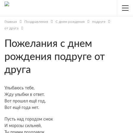
Главная
Поздравления
С днем рождения
подруге
от друга
Пожелания с днем
рождения подруге от
друга
Улыбаюсь тебе,
Жду улыбки в ответ.
Вот прошел ещё год,
Вот ещё года нет.
Пусть над городом смок
И морозы сильней,
Ты прими поздравок,