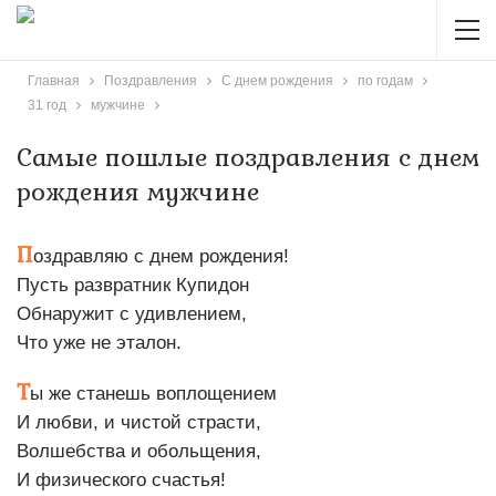
Главная
Поздравления
С днем рождения
по годам
31 год
мужчине
Самые пошлые поздравления с днем
рождения мужчине
П
оздравляю с днем рождения!
Пусть развратник Купидон
Обнаружит с удивлением,
Что уже не эталон.
Т
ы же станешь воплощением
И любви, и чистой страсти,
Волшебства и обольщения,
И физического счастья!