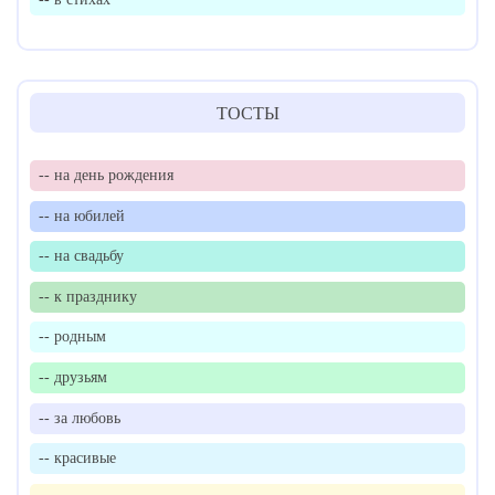
ТОСТЫ
-- на день рождения
-- на юбилей
-- на свадьбу
-- к празднику
-- родным
-- друзьям
-- за любовь
-- красивые