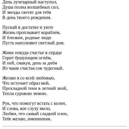
День лучезарный наступил,
Душа полна волшебных сил,
И звезды светят для тебя
В день твоего рождения.
Пускай в достатке и уюте
Жизнь проплывает кораблем,
И близкие, родные люди
Пусть наполняют светлый дом.
Живи покуда счастье в сердце
Горит бушующим огнём,
И пей, смакуя, день за днём
Из чаши счастья сок чудесный.
Желаю я со всей любовью,
Что источает образ мой,
Прохладной тени в летний зной,
Тепла суровою зимою.
Рук, что помогут встать с колен,
И слова, кое слуху мило,
Любви, что самый сладкий плен,
Тебе желаю, именинник.