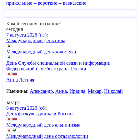
прикольные
-- короткие
-- кавказские
Какой сегодня праздник?
сегодня
7 августа 2026 (пт):
Международный день пива
Международный день холостяка
День Службы специальной связи и информации
Федеральной службы охраны России
Анна Летняя
Именины:
Александр
,
Анна
,
Ираида
,
Макар
,
Николай
завтра
8 августа 2026 (сб):
День физкультурника в России
Международный день альпинизма
Международный день офтальмологии