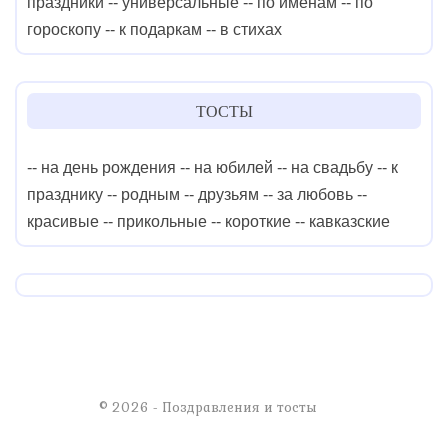
праздники
-- универсальные
-- по именам
-- по
гороскопу
-- к подаркам
-- в стихах
ТОСТЫ
-- на день рождения
-- на юбилей
-- на свадьбу
-- к
празднику
-- родным
-- друзьям
-- за любовь
--
красивые
-- прикольные
-- короткие
-- кавказские
© 2026 - Поздравления и тосты