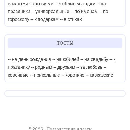
важными событиями
-- любимым людям
-- на
праздники
-- универсальные
-- по именам
-- по
гороскопу
-- к подаркам
-- в стихах
ТОСТЫ
-- на день рождения
-- на юбилей
-- на свадьбу
-- к
празднику
-- родным
-- друзьям
-- за любовь
--
красивые
-- прикольные
-- короткие
-- кавказские
© 2026 - Поздравления и тосты