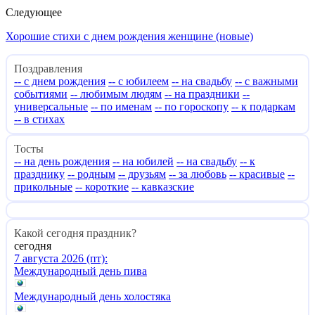
Следующее
Хорошие стихи с днем рождения женщине (новые)
Поздравления
-- с днем рождения
-- с юбилеем
-- на свадьбу
-- с важными
событиями
-- любимым людям
-- на праздники
--
универсальные
-- по именам
-- по гороскопу
-- к подаркам
-- в стихах
Тосты
-- на день рождения
-- на юбилей
-- на свадьбу
-- к
празднику
-- родным
-- друзьям
-- за любовь
-- красивые
--
прикольные
-- короткие
-- кавказские
Какой сегодня праздник?
сегодня
7 августа 2026 (пт):
Международный день пива
Международный день холостяка