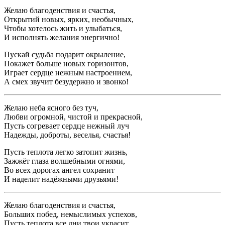
Желаю благоденствия и счастья,
Открытий новых, ярких, необычных,
Чтобы хотелось жить и улыбаться,
И исполнять желания энергично!
Пускай судьба подарит окрыление,
Покажет больше новых горизонтов,
Играет сердце нежным настроением,
А смех звучит безудержно и звонко!
Желаю неба ясного без туч,
Любви огромной, чистой и прекрасной,
Пусть согревает сердце нежный луч
Надежды, доброты, веселья, счастья!
Пусть теплота легко затопит жизнь,
Зажжёт глаза волшебными огнями,
Во всех дорогах ангел сохранит
И наделит надёжными друзьями!
Желаю благоденствия и счастья,
Больших побед, немыслимых успехов,
Пусть теплота все дни твои украсит,