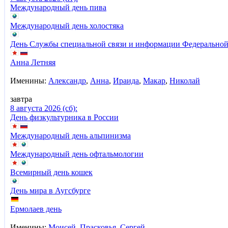
Международный день пива
Международный день холостяка
День Службы специальной связи и информации Федеральной
Анна Летняя
Именины:
Александр
,
Анна
,
Ираида
,
Макар
,
Николай
завтра
8 августа 2026 (сб):
День физкультурника в России
Международный день альпинизма
Международный день офтальмологии
Всемирный день кошек
День мира в Аугсбурге
Ермолаев день
Именины:
Моисей
,
Прасковья
,
Сергей