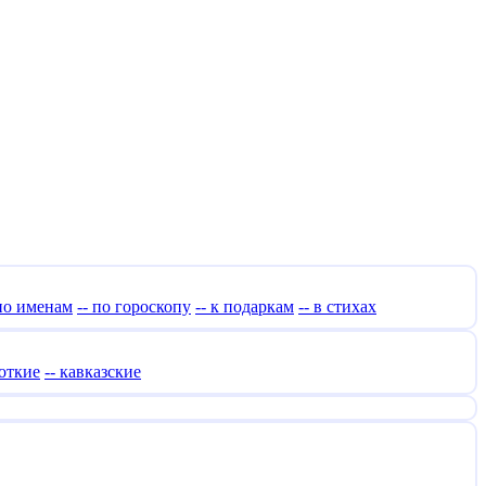
 по именам
-- по гороскопу
-- к подаркам
-- в стихах
роткие
-- кавказские