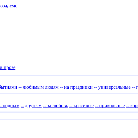
за, смс
и прозе
обытиями
-- любимым людям
-- на праздники
-- универсальные
--
-- родным
-- друзьям
-- за любовь
-- красивые
-- прикольные
-- ко