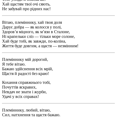
Хай щастям твої очі сяють,
Не забувай про рідних нас!
Вітаю, племіннику, хай твоя доля
Дарує добра — як колосся у полі,
Здоров’я міцного, як м’язи в Сталоне,
Ні крапельки сліз — тільки море солоне,
Хай буде тобі, як завжди, по-коліна,
Життя буде довгим, а щастя — незмінним!
Племіннику мій дорогий,
Я тебе вітаю.
Бажаю здійснення всіх мрій,
Щастя й радості без краю!
Кохання справжнього тобі,
Почуттів яскравих,
Невдач не знати і журби,
Удачі у всіх справах!
Племіннику, любий, вітаю,
Сил, натхнення та щастя бажаю.