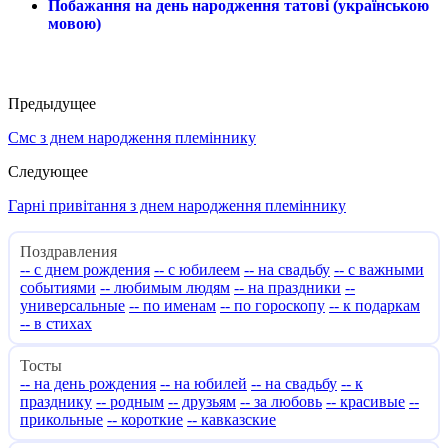
Побажання на день народження татові (українською
мовою)
Предыдущее
Смс з днем народження племіннику
Следующее
Гарні привітання з днем народження племіннику
Поздравления
-- с днем рождения
-- с юбилеем
-- на свадьбу
-- с важными
событиями
-- любимым людям
-- на праздники
--
универсальные
-- по именам
-- по гороскопу
-- к подаркам
-- в стихах
Тосты
-- на день рождения
-- на юбилей
-- на свадьбу
-- к
празднику
-- родным
-- друзьям
-- за любовь
-- красивые
--
прикольные
-- короткие
-- кавказские