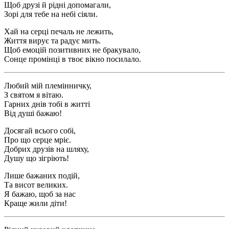
Щоб друзі й рідні допомагали,
Зорі для тебе на небі сіяли.
Хай на серці печаль не лежить,
Життя вирує та радує мить.
Щоб емоцій позитивних не бракувало,
Сонце промінці в твоє вікно посилало.
Любий мій племінничку,
З святом я вітаю.
Гарних днів тобі в житті
Від душі бажаю!
Досягай всього собі,
Про що серце мріє.
Добрих друзів на шляху,
Душу що зігріють!
Лише бажаних подій,
Та висот великих.
Я бажаю, щоб за нас
Краще жили діти!