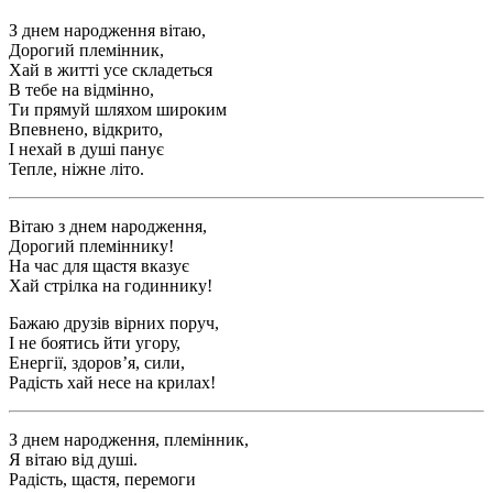
З днем народження вітаю,
Дорогий племінник,
Хай в житті усе складеться
В тебе на відмінно,
Ти прямуй шляхом широким
Впевнено, відкрито,
І нехай в душі панує
Тепле, ніжне літо.
Вітаю з днем народження,
Дорогий племіннику!
На час для щастя вказує
Хай стрілка на годиннику!
Бажаю друзів вірних поруч,
І не боятись йти угору,
Енергії, здоров’я, сили,
Радість хай несе на крилах!
З днем народження, племінник,
Я вітаю від душі.
Радість, щастя, перемоги