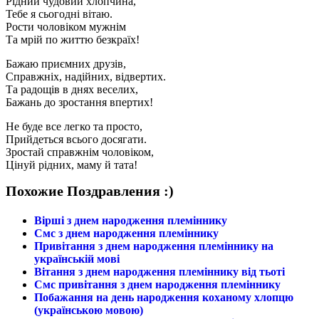
Рідний чудовий хлопчина,
Тебе я сьогодні вітаю.
Рости чоловіком мужнім
Та мрій по життю безкраїх!
Бажаю приємних друзів,
Справжніх, надійних, відвертих.
Та радощів в днях веселих,
Бажань до зростання впертих!
Не буде все легко та просто,
Прийдеться всього досягати.
Зростай справжнім чоловіком,
Цінуй рідних, маму й тата!
Похожие Поздравления :)
Вірші з днем народження племіннику
Смс з днем народження племіннику
Привітання з днем народження племіннику на
українській мові
Вітання з днем народження племіннику від тьоті
Смс привітання з днем народження племіннику
Побажання на день народження коханому хлопцю
(українською мовою)