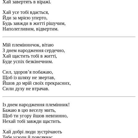
Хай завертять в віражі.
Хай усе тобі вдається,
Йди за мрією уперто,
Будь завжди в житті рішучим,
Наполегливим, відвертим.
Мій племінничок, вітаю
З днем народження сердечно,
Хай щастить тобі в житті,
Буде успіх безкінечним.
Сил, здоров’я побажаю,
Щоб із шляху не звертав,
Йшов до мрій своїх прекрасних,
Сили духу не втрачав.
Із днем народження племінник!
Бажаю в цю веселу мить,
Щоб ти угору йшов невпинно,
Нехай тобі завжди щастить.
Хай добрі люди зустрічають
Тебе усюди й повсякчас.